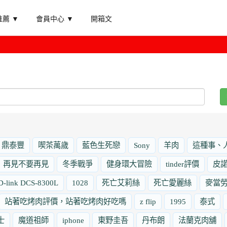
薦 ▼
會員中心 ▼
開箱文
鼎泰豐
喫茶萬歲
藍色生死戀
Sony
羊肉
這種事、
再見不要再見
冬季戰爭
健身環大冒險
tinder評價
皮
D-link DCS-8300L
1028
死亡艾莉絲
死亡愛麗絲
麥當
站著吃烤肉評價，站著吃烤肉好吃嗎
z flip
1995
泰式
士
魔道祖師
iphone
東野圭吾
丹布朗
法蘭克肉舖