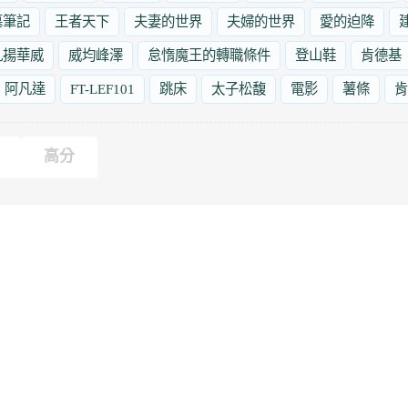
墓筆記
王者天下
夫妻的世界
夫婦的世界
愛的迫降
九揚華威
威均峰澤
怠惰魔王的轉職條件
登山鞋
肯德基
阿凡達
FT-LEF101
跳床
太子松馥
電影
薯條
肯
高分