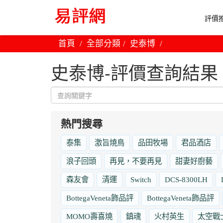
評價推
首頁
全部分類
史泰博
史泰博-評價查詢結果
熱門搜尋
泰集
激旨燒鳥
品田牧場
君品酒店
浪子回頭
再見，不要再見
甜妻好廚藝
森友會
清運
Switch
DCS-8300LH
BottegaVeneta飾品評
BottegaVeneta飾品評
MOMO壽喜燒
鎮魂
火村英生
太空戰