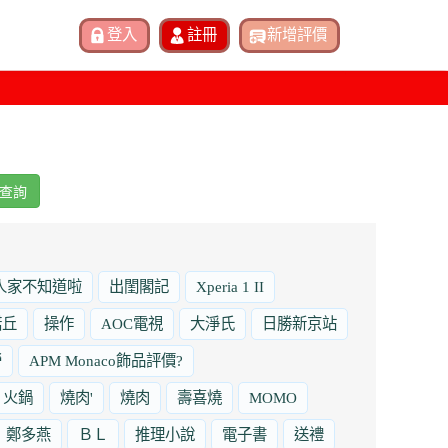
查詢
人家不知道啦
出閨閣記
Xperia 1 II
諾丘
操作
AOC電視
大淨氏
日勝新京站
勞
APM Monaco飾品評價?
火鍋
燒肉'
燒肉
壽喜燒
MOMO
鄭多燕
ＢＬ
推理小說
電子書
送禮