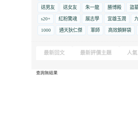
送男友
送女友
朱一龍
勝博殿
盜
s20+
紅粉驚魂
展志學
宜雄玉潤
1000
通天狄仁傑
軍師
高效鎖鮮袋
最新回文
最新評價主題
人氣
查詢無結果