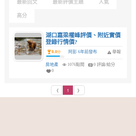
最新回文
最新評價主題
人氣
高分
湖口嘉梁權峰評價、附近實價
登錄行情價?
0.0
阿彭 6年前發布
舉報
分
房地產
1076點閱
0 評論/給分
0
〈
1
〉