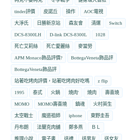
tinder評價
皮諾丘
操作
AOC電視
大淨氏
日勝新京站
森友會
清運
Switch
DCS-8300LH
D-link DCS-8300L
1028
死亡艾莉絲
死亡愛麗絲
麥當勞
APM Monaco飾品評價?
BottegaVeneta飾品評
BottegaVeneta飾品評
站著吃烤肉評價，站著吃烤肉好吃嗎
z flip
1995
泰式
火鍋
燒肉'
燒肉
壽喜燒
MOMO
MOMO壽喜燒
鎮魂
火村英生
太空戰士
魔道祖師
iphone
東野圭吾
丹布朗
法蘭克肉舖
鄭多燕
ＢＬ
推理小說
電子書
送禮
送男友
送女友