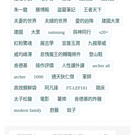
朱一龍
勝博殿
盜墓筆記
王者天下
夫妻的世界
夫婦的世界
愛的迫降
建國大業
建國
大業
samsung
與神同行
s20+
紅粉驚魂
展志學
宜雄玉潤
九揚華威
威均峰澤
怠惰魔王的轉職條件
登山鞋
肯德基
操作評價
人性課外課
archer a6
archer
1000
通天狄仁傑
軍師
高效鎖鮮袋
阿凡達
FT-LEF101
跳床
太子松馥
電影
薯條
肯德基的炸雞
modern family
廚藝
蚊子