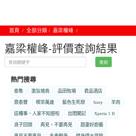
首頁
全部分類
嘉梁權峰
嘉梁權峰-評價查詢結果
查詢
熱門搜尋
泰集
激旨燒鳥
品田牧場
君品酒店
鼎泰豐
喫茶萬歲
藍色生死戀
Sony
羊肉
這種事、人家不知道啦
出閨閣記
Xperia 1 II
浪子回頭
再見，不要再見
甜妻好廚藝
再見不要再見
冬季戰爭
健身環大冒險