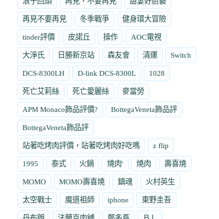
浪子回頭
再見，不要再見
甜妻好廚藝
再見不要再見
冬季戰爭
健身環大冒險
tinder評價
皮諾丘
操作
AOC電視
大淨氏
日勝新京站
森友會
清運
Switch
DCS-8300LH
D-link DCS-8300L
1028
死亡艾莉絲
死亡愛麗絲
麥當勞
APM Monaco飾品評價?
BottegaVeneta飾品評
BottegaVeneta飾品評
站著吃烤肉評價，站著吃烤肉好吃嗎
z flip
1995
泰式
火鍋
燒肉'
燒肉
壽喜燒
MOMO
MOMO壽喜燒
鎮魂
火村英生
太空戰士
魔道祖師
iphone
東野圭吾
丹布朗
法蘭克肉舖
鄭多燕
ＢＬ