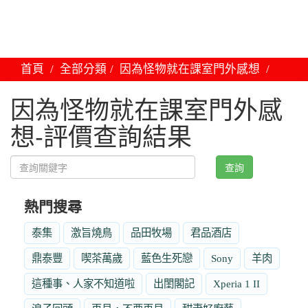
首頁
全部分類
因為怪物就在課室門外感想
因為怪物就在課室門外感
想-評價查詢結果
查詢
熱門搜尋
泰集
激旨燒鳥
品田牧場
君品酒店
鼎泰豐
喫茶萬歲
藍色生死戀
Sony
羊肉
這種事、人家不知道啦
出閨閣記
Xperia 1 II