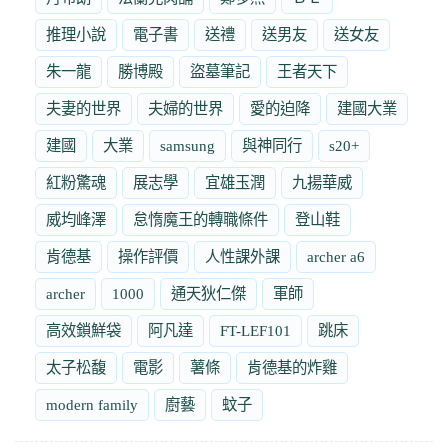
推理小說
電子書
送禮
送男友
送女友
朱一龍
勝博殿
盜墓筆記
王者天下
夫妻的世界
夫婦的世界
愛的迫降
建國大業
建國
大業
samsung
與神同行
s20+
紅粉驚魂
展志學
宜雄玉潤
九揚華威
威均峰澤
怠惰魔王的轉職條件
登山鞋
肯德基
操作評價
人性課外課
archer a6
archer
1000
通天狄仁傑
軍師
高效鎖鮮袋
阿凡達
FT-LEF101
跳床
太子松馥
電影
薯條
肯德基的炸雞
modern family
廚藝
蚊子