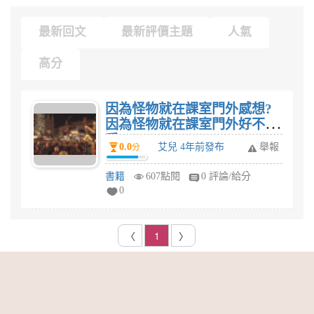
最新回文
最新評價主題
人氣
高分
因為怪物就在課室門外感想?
因為怪物就在課室門外好不好
看?
0.0
艾兒 4年前發布
舉報
分
書籍
607點閱
0 評論/給分
0
〈
1
〉