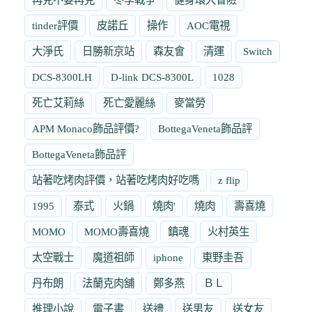
tinder評價
皮諾丘
操作
AOC電視
大淨氏
日勝新京站
森友會
清運
Switch
DCS-8300LH
D-link DCS-8300L
1028
死亡艾莉絲
死亡愛麗絲
麥當勞
APM Monaco飾品評價?
BottegaVeneta飾品評
BottegaVeneta飾品評
站著吃烤肉評價，站著吃烤肉好吃嗎
z flip
1995
泰式
火鍋
燒肉'
燒肉
壽喜燒
MOMO
MOMO壽喜燒
鎮魂
火村英生
太空戰士
魔道祖師
iphone
東野圭吾
丹布朗
法蘭克肉舖
鄭多燕
ＢＬ
推理小說
電子書
送禮
送男友
送女友