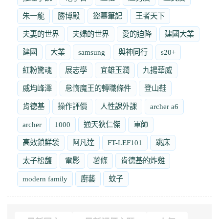
朱一龍
勝博殿
盜墓筆記
王者天下
夫妻的世界
夫婦的世界
愛的迫降
建國大業
建國
大業
samsung
與神同行
s20+
紅粉驚魂
展志學
宜雄玉潤
九揚華威
威均峰澤
怠惰魔王的轉職條件
登山鞋
肯德基
操作評價
人性課外課
archer a6
archer
1000
通天狄仁傑
軍師
高效鎖鮮袋
阿凡達
FT-LEF101
跳床
太子松馥
電影
薯條
肯德基的炸雞
modern family
廚藝
蚊子