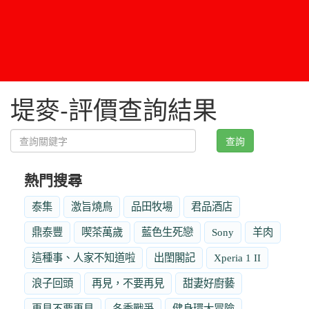
堤麥-評價查詢結果
查詢
熱門搜尋
泰集
激旨燒鳥
品田牧場
君品酒店
鼎泰豐
喫茶萬歲
藍色生死戀
Sony
羊肉
這種事、人家不知道啦
出閨閣記
Xperia 1 II
浪子回頭
再見，不要再見
甜妻好廚藝
再見不要再見
冬季戰爭
健身環大冒險