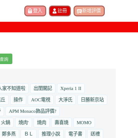
查詢
人家不知道啦
出閨閣記
Xperia 1 II
諾丘
操作
AOC電視
大淨氏
日勝新京站
勞
APM Monaco飾品評價?
火鍋
燒肉'
燒肉
壽喜燒
MOMO
鄭多燕
ＢＬ
推理小說
電子書
送禮