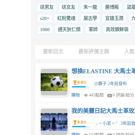
送男友
送女友
朱一龍
勝博殿
盜
s20+
紅粉驚魂
展志學
宜雄玉潤
1000
通天狄仁傑
軍師
高效鎖鮮袋
最新回文
最新評價主題
人氣
想換ELASTINE 大馬
0.0
分
小夥子 2年前發布
購物
445點閱
0 評論/給分
我的美麗日記大馬士革玫
0.0
分
╭。小潔。╯ 3年前
購物
502點閱
0 評論/給分