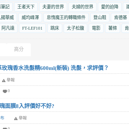
墓筆記
王者天下
夫妻的世界
夫婦的世界
愛的迫降
九揚華威
威均峰澤
怠惰魔王的轉職條件
登山鞋
肯德基
阿凡達
FT-LEF101
跳床
太子松馥
電影
薯條
肯
高分
士革玫瑰香水洗髮精600ml(新裝) 洗髮，求評價？
舉報
0
瑰面膜8入評價好不好?
發布
舉報
0