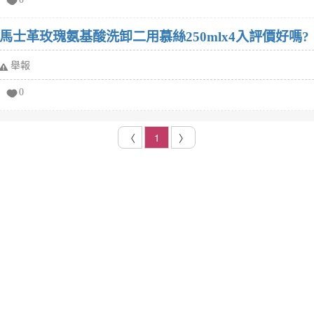
大馬士革玫瑰氨基酸洗卸二用慕絲250mlx4入評價好嗎?
舉報
0
〈
1
〉