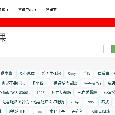
薦 ▼
會員中心 ▼
開箱文
果
鼎泰豐
喫茶萬歲
藍色生死戀
Sony
羊肉
這種事、
再見不要再見
冬季戰爭
健身環大冒險
tinder評價
皮
D-link DCS-8300L
1028
死亡艾莉絲
死亡愛麗絲
麥當
站著吃烤肉評價，站著吃烤肉好吃嗎
z flip
1995
泰式
士
魔道祖師
iphone
東野圭吾
丹布朗
法蘭克肉舖