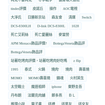
tinder評價
皮諾丘
操作
AOC電視
大淨氏
日勝新京站
森友會
清運
Switch
DCS-8300LH
D-link DCS-8300L
1028
死亡艾莉絲
死亡愛麗絲
麥當勞
APM Monaco飾品評價?
BottegaVeneta飾品評
BottegaVeneta飾品評
站著吃烤肉評價，站著吃烤肉好吃嗎
z flip
1995
泰式
火鍋
燒肉'
燒肉
壽喜燒
MOMO
MOMO壽喜燒
鎮魂
火村英生
太空戰士
魔道祖師
iphone
東野圭吾
丹布朗
法蘭克肉舖
鄭多燕
ＢＬ
推理小說
電子書
送禮
送男友
送女友