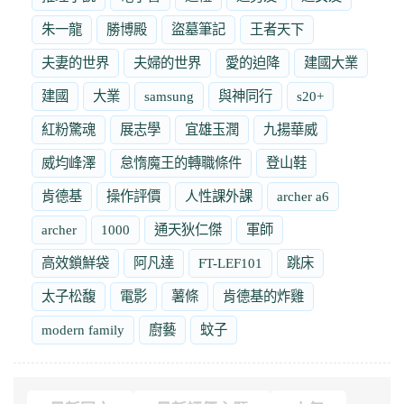
朱一龍
勝博殿
盜墓筆記
王者天下
夫妻的世界
夫婦的世界
愛的迫降
建國大業
建國
大業
samsung
與神同行
s20+
紅粉驚魂
展志學
宜雄玉潤
九揚華威
威均峰澤
怠惰魔王的轉職條件
登山鞋
肯德基
操作評價
人性課外課
archer a6
archer
1000
通天狄仁傑
軍師
高效鎖鮮袋
阿凡達
FT-LEF101
跳床
太子松馥
電影
薯條
肯德基的炸雞
modern family
廚藝
蚊子