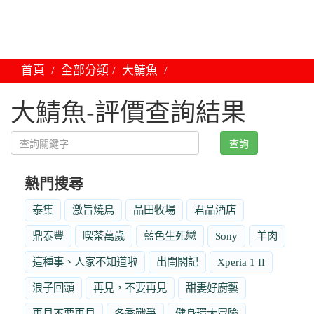
首頁
全部分類
大鯖魚
大鯖魚-評價查詢結果
查詢
熱門搜尋
泰集
激旨燒鳥
品田牧場
君品酒店
鼎泰豐
喫茶萬歲
藍色生死戀
Sony
羊肉
這種事、人家不知道啦
出閨閣記
Xperia 1 II
浪子回頭
再見，不要再見
甜妻好廚藝
再見不要再見
冬季戰爭
健身環大冒險