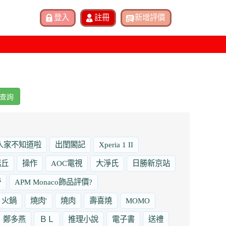
查詢
人家不知道啦
出閨閣記
Xperia 1 II
諾丘
操作
AOC電視
大淨氏
日勝新京站
勞
APM Monaco飾品評價?
火鍋
燒肉'
燒肉
壽喜燒
MOMO
鄭多燕
ＢＬ
推理小說
電子書
送禮