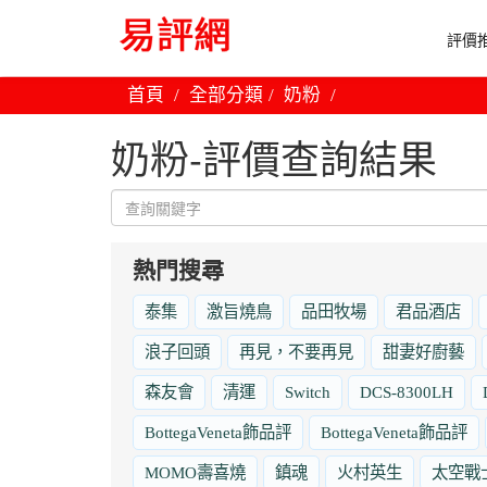
評價推
首頁
全部分類
奶粉
奶粉-評價查詢結果
熱門搜尋
泰集
激旨燒鳥
品田牧場
君品酒店
浪子回頭
再見，不要再見
甜妻好廚藝
森友會
清運
Switch
DCS-8300LH
BottegaVeneta飾品評
BottegaVeneta飾品評
MOMO壽喜燒
鎮魂
火村英生
太空戰