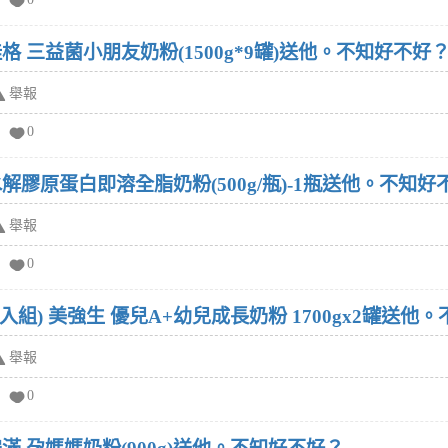
格 三益菌小朋友奶粉(1500g*9罐)送他。不知好不好
舉報
0
解膠原蛋白即溶全脂奶粉(500g/瓶)-1瓶送他。不知好
舉報
0
2入組) 美強生 優兒A+幼兒成長奶粉 1700gx2罐送他
舉報
0