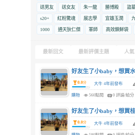
送男友
送女友
朱一龍
勝博殿
盜
s20+
紅粉驚魂
展志學
宜雄玉潤
1000
通天狄仁傑
軍師
高效鎖鮮袋
最新回文
最新評價主題
人氣
好友生了小baby，想買水
0.0
分
大牛 4年前發布
購物
560點閱
0 評論/給分
好友生了小baby，想買桂
0.0
分
大牛 4年前發布
購物
580點閱
0 評論/給分