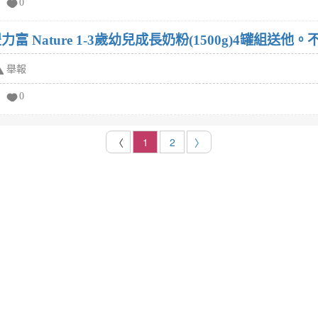
0
富 Nature 1-3歲幼兒成長奶粉(1500g)4罐組送他
舉報
0
〈
1
2
〉