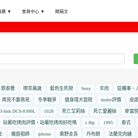
薦 ▼
會員中心 ▼
開箱文
鼎泰豐
喫茶萬歲
藍色生死戀
Sony
羊肉
這種事、
再見不要再見
冬季戰爭
健身環大冒險
tinder評價
皮
D-link DCS-8300L
1028
死亡艾莉絲
死亡愛麗絲
麥當
站著吃烤肉評價，站著吃烤肉好吃嗎
z flip
1995
泰式
士
魔道祖師
iphone
東野圭吾
丹布朗
法蘭克肉舖