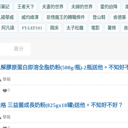
墓筆記
王者天下
夫妻的世界
夫婦的世界
愛的迫降
九揚華威
威均峰澤
怠惰魔王的轉職條件
登山鞋
肯德基
阿凡達
FT-LEF101
跳床
太子松馥
電影
薯條
肯
高分
解膠原蛋白即溶全脂奶粉(500g/瓶)-2瓶送他。不知好
舉報
0
格 三益菌成長奶粉(825gx18罐)送他。不知好不好？
舉報
0