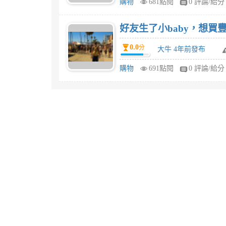
購物
681點閱
0 評論/給分
好友生了小baby，想買豐力
0.0
分
大牛 4年前發布
購物
691點閱
0 評論/給分