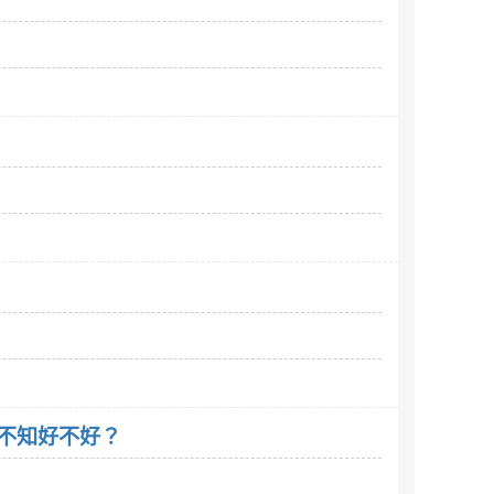
？
他。不知好不好？