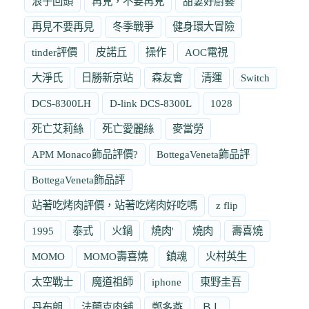
浪子回頭
再見，不要再見
甜妻好廚藝
再見不要再見
冬季戰爭
健身環大冒險
tinder評價
皮諾丘
操作
AOC電視
大淨氏
日勝新京站
森友會
清運
Switch
DCS-8300LH
D-link DCS-8300L
1028
死亡艾莉絲
死亡愛麗絲
麥當勞
APM Monaco飾品評價?
BottegaVeneta飾品評
BottegaVeneta飾品評
站著吃烤肉評價，站著吃烤肉好吃嗎
z flip
1995
泰式
火鍋
燒肉'
燒肉
壽喜燒
MOMO
MOMO壽喜燒
鎮魂
火村英生
太空戰士
魔道祖師
iphone
東野圭吾
丹布朗
法蘭克肉舖
鄭多燕
ＢＬ