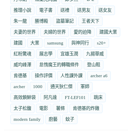
推理小說
電子書
送禮
送男友
送女友
朱一龍
勝博殿
盜墓筆記
王者天下
夫妻的世界
夫婦的世界
愛的迫降
建國大業
建國
大業
samsung
與神同行
s20+
紅粉驚魂
展志學
宜雄玉潤
九揚華威
威均峰澤
怠惰魔王的轉職條件
登山鞋
肯德基
操作評價
人性課外課
archer a6
archer
1000
通天狄仁傑
軍師
高效鎖鮮袋
阿凡達
FT-LEF101
跳床
太子松馥
電影
薯條
肯德基的炸雞
modern family
廚藝
蚊子