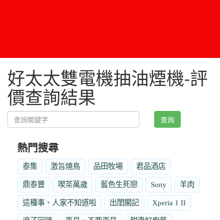
好太太雙電機抽油煙機-評
價查詢結果
查詢
熱門搜尋
泰集
激旨燒鳥
品田牧場
君品酒店
鼎泰豐
喫茶萬歲
藍色生死戀
Sony
羊肉
這種事、人家不知道啦
出閨閣記
Xperia 1 II