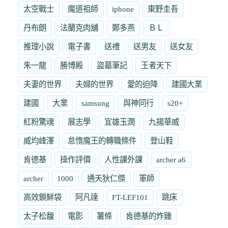
太空戰士
魔道祖師
iphone
東野圭吾
丹布朗
法蘭克肉舖
鄭多燕
ＢＬ
推理小說
電子書
送禮
送男友
送女友
朱一龍
勝博殿
盜墓筆記
王者天下
夫妻的世界
夫婦的世界
愛的迫降
建國大業
建國
大業
samsung
與神同行
s20+
紅粉驚魂
展志學
宜雄玉潤
九揚華威
威均峰澤
怠惰魔王的轉職條件
登山鞋
肯德基
操作評價
人性課外課
archer a6
archer
1000
通天狄仁傑
軍師
高效鎖鮮袋
阿凡達
FT-LEF101
跳床
太子松馥
電影
薯條
肯德基的炸雞