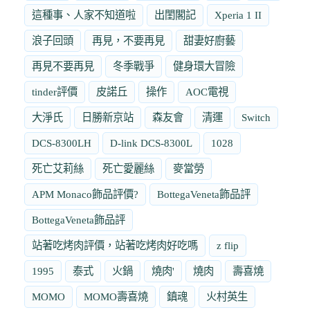
這種事、人家不知道啦
出閨閣記
Xperia 1 II
浪子回頭
再見，不要再見
甜妻好廚藝
再見不要再見
冬季戰爭
健身環大冒險
tinder評價
皮諾丘
操作
AOC電視
大淨氏
日勝新京站
森友會
清運
Switch
DCS-8300LH
D-link DCS-8300L
1028
死亡艾莉絲
死亡愛麗絲
麥當勞
APM Monaco飾品評價?
BottegaVeneta飾品評
BottegaVeneta飾品評
站著吃烤肉評價，站著吃烤肉好吃嗎
z flip
1995
泰式
火鍋
燒肉'
燒肉
壽喜燒
MOMO
MOMO壽喜燒
鎮魂
火村英生