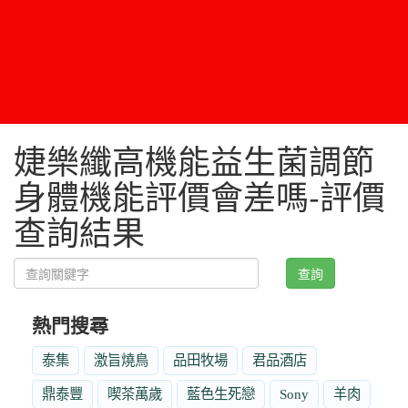
婕樂纖高機能益生菌調節
身體機能評價會差嗎-評價
查詢結果
查詢
熱門搜尋
泰集
激旨燒鳥
品田牧場
君品酒店
鼎泰豐
喫茶萬歲
藍色生死戀
Sony
羊肉