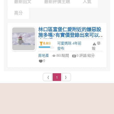
最新回文
最新評價主題
人氣
高分
林口區富堡仁愛附近的嫌惡設
施多嗎?有實價登錄出來可以
查了嗎?
0.0
可愛媽咪 4年前
舉
分
發布
報
房地產
801點閱
0 評論/給分
0
〈
1
〉