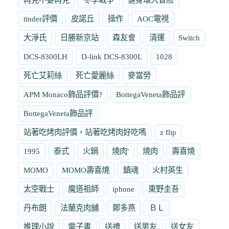
tinder評價
皮諾丘
操作
AOC電視
大淨氏
日勝新京站
森友會
清運
Switch
DCS-8300LH
D-link DCS-8300L
1028
死亡艾莉絲
死亡愛麗絲
麥當勞
APM Monaco飾品評價?
BottegaVeneta飾品評
BottegaVeneta飾品評
站著吃烤肉評價，站著吃烤肉好吃嗎
z flip
1995
泰式
火鍋
燒肉'
燒肉
壽喜燒
MOMO
MOMO壽喜燒
鎮魂
火村英生
太空戰士
魔道祖師
iphone
東野圭吾
丹布朗
法蘭克肉舖
鄭多燕
ＢＬ
推理小說
電子書
送禮
送男友
送女友