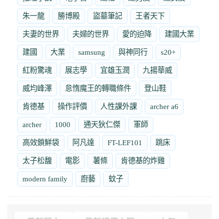
朱一龍
勝博殿
盜墓筆記
王者天下
夫妻的世界
夫婦的世界
愛的迫降
建國大業
建國
大業
samsung
與神同行
s20+
紅粉驚魂
展志學
宜雄玉潤
九揚華威
威均峰澤
怠惰魔王的轉職條件
登山鞋
肯德基
操作評價
人性課外課
archer a6
archer
1000
通天狄仁傑
軍師
高效鎖鮮袋
阿凡達
FT-LEF101
跳床
太子松馥
電影
薯條
肯德基的炸雞
modern family
廚藝
蚊子