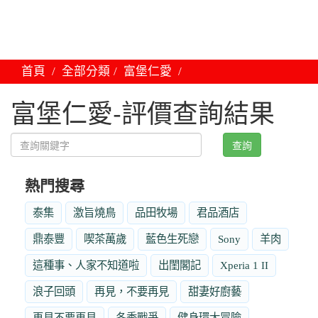
首頁
全部分類
富堡仁愛
富堡仁愛-評價查詢結果
查詢
熱門搜尋
泰集
激旨燒鳥
品田牧場
君品酒店
鼎泰豐
喫茶萬歲
藍色生死戀
Sony
羊肉
這種事、人家不知道啦
出閨閣記
Xperia 1 II
浪子回頭
再見，不要再見
甜妻好廚藝
再見不要再見
冬季戰爭
健身環大冒險