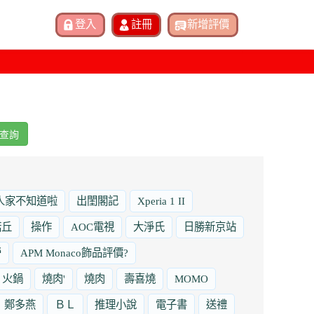
查詢
人家不知道啦
出閨閣記
Xperia 1 II
諾丘
操作
AOC電視
大淨氏
日勝新京站
勞
APM Monaco飾品評價?
火鍋
燒肉'
燒肉
壽喜燒
MOMO
鄭多燕
ＢＬ
推理小說
電子書
送禮