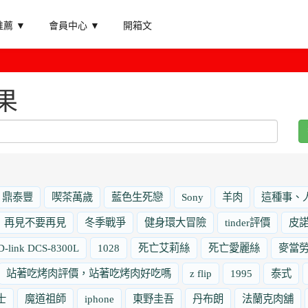
薦 ▼
會員中心 ▼
開箱文
果
鼎泰豐
喫茶萬歲
藍色生死戀
Sony
羊肉
這種事、
再見不要再見
冬季戰爭
健身環大冒險
tinder評價
皮
D-link DCS-8300L
1028
死亡艾莉絲
死亡愛麗絲
麥當
站著吃烤肉評價，站著吃烤肉好吃嗎
z flip
1995
泰式
士
魔道祖師
iphone
東野圭吾
丹布朗
法蘭克肉舖