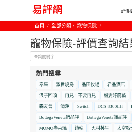
評價推
首頁
全部分類
寵物保險
寵物保險-評價查詢結
熱門搜尋
泰集
激旨燒鳥
品田牧場
君品酒店
浪子回頭
再見，不要再見
甜妻好廚藝
森友會
清運
Switch
DCS-8300LH
BottegaVeneta飾品評
BottegaVeneta飾品評
MOMO壽喜燒
鎮魂
火村英生
太空戰