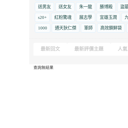
送男友
送女友
朱一龍
勝博殿
盜
s20+
紅粉驚魂
展志學
宜雄玉潤
1000
通天狄仁傑
軍師
高效鎖鮮袋
最新回文
最新評價主題
人氣
查詢無結果