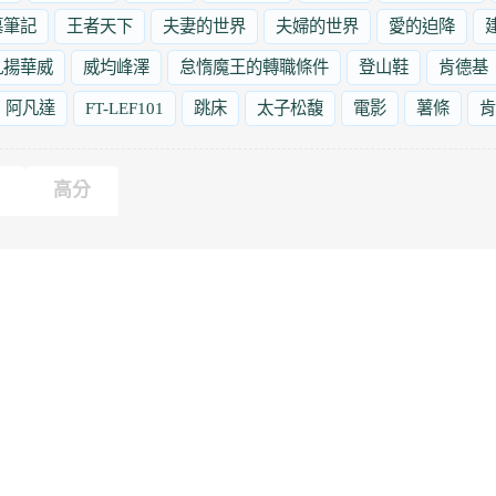
墓筆記
王者天下
夫妻的世界
夫婦的世界
愛的迫降
九揚華威
威均峰澤
怠惰魔王的轉職條件
登山鞋
肯德基
阿凡達
FT-LEF101
跳床
太子松馥
電影
薯條
肯
高分