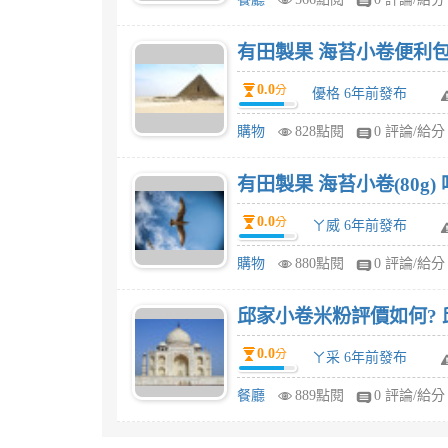
有田製果 海苔小卷便利包(
0.0
分
優格 6年前發布
購物
828點閱
0 評論/給分
有田製果 海苔小卷(80g
0.0
分
ㄚ威 6年前發布
購物
880點閱
0 評論/給分
邱家小卷米粉評價如何? 
0.0
分
ㄚ采 6年前發布
餐廳
889點閱
0 評論/給分