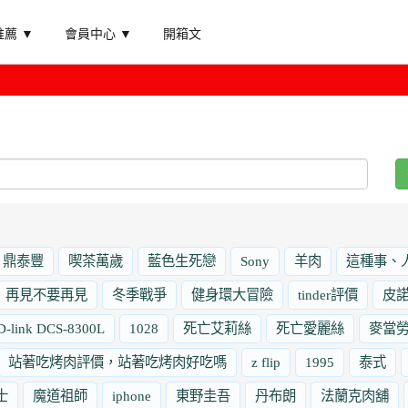
薦 ▼
會員中心 ▼
開箱文
鼎泰豐
喫茶萬歲
藍色生死戀
Sony
羊肉
這種事、
再見不要再見
冬季戰爭
健身環大冒險
tinder評價
皮
D-link DCS-8300L
1028
死亡艾莉絲
死亡愛麗絲
麥當
站著吃烤肉評價，站著吃烤肉好吃嗎
z flip
1995
泰式
士
魔道祖師
iphone
東野圭吾
丹布朗
法蘭克肉舖