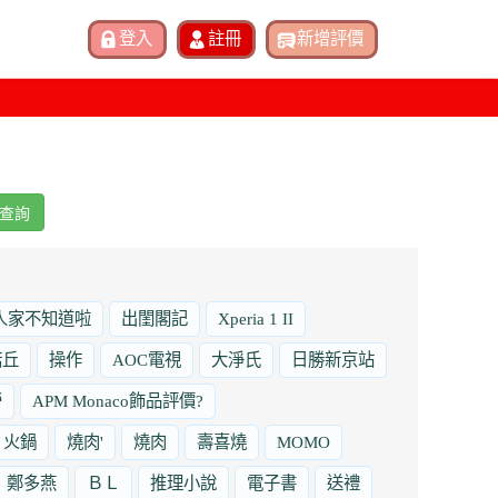
查詢
人家不知道啦
出閨閣記
Xperia 1 II
諾丘
操作
AOC電視
大淨氏
日勝新京站
勞
APM Monaco飾品評價?
火鍋
燒肉'
燒肉
壽喜燒
MOMO
鄭多燕
ＢＬ
推理小說
電子書
送禮