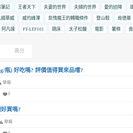
墓筆記
王者天下
夫妻的世界
夫婦的世界
愛的迫降
九揚華威
威均峰澤
怠惰魔王的轉職條件
登山鞋
肯德基
阿凡達
FT-LEF101
跳床
太子松馥
電影
薯條
肯
高分
g/瓶) 好吃嗎? 評價值得買來品嚐?
舉報
0
好買嗎?
舉報
0