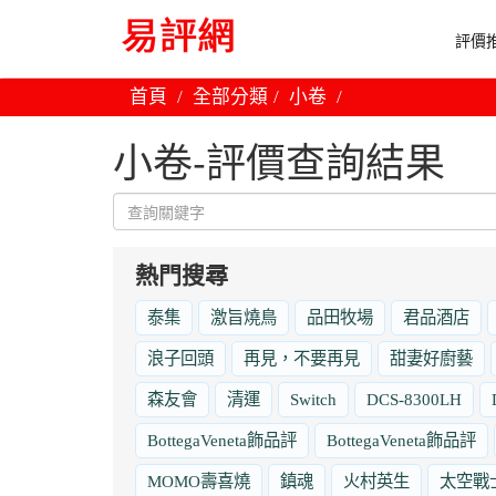
評價推
首頁
全部分類
小卷
小卷-評價查詢結果
熱門搜尋
泰集
激旨燒鳥
品田牧場
君品酒店
浪子回頭
再見，不要再見
甜妻好廚藝
森友會
清運
Switch
DCS-8300LH
BottegaVeneta飾品評
BottegaVeneta飾品評
MOMO壽喜燒
鎮魂
火村英生
太空戰