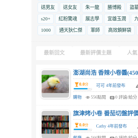
送男友
送女友
朱一龍
勝博殿
盜
s20+
紅粉驚魂
展志學
宜雄玉潤
1000
通天狄仁傑
軍師
高效鎖鮮袋
最新回文
最新評價主題
人氣
澎湖尚浩 香辣小卷醬(450
0.0
分
可可 4年前發布
購物
556點閱
0 評論/給分
旗津烤小卷 番茄切盤評價
0.0
分
Cathy 4年前發布
餐廳
566點閱
0 評論/給分