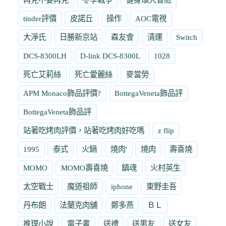
tinder評價
皮諾丘
操作
AOC電視
大淨氏
日勝新京站
森友會
清運
Switch
DCS-8300LH
D-link DCS-8300L
1028
死亡艾莉絲
死亡愛麗絲
麥當勞
APM Monaco飾品評價?
BottegaVeneta飾品評
BottegaVeneta飾品評
站著吃烤肉評價，站著吃烤肉好吃嗎
z flip
1995
泰式
火鍋
燒肉'
燒肉
壽喜燒
MOMO
MOMO壽喜燒
鎮魂
火村英生
太空戰士
魔道祖師
iphone
東野圭吾
丹布朗
法蘭克肉舖
鄭多燕
ＢＬ
推理小說
電子書
送禮
送男友
送女友