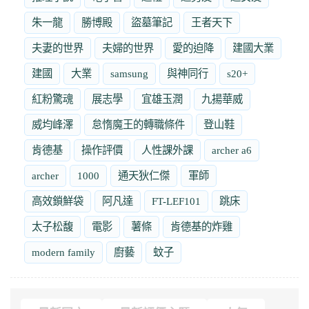
朱一龍
勝博殿
盜墓筆記
王者天下
夫妻的世界
夫婦的世界
愛的迫降
建國大業
建國
大業
samsung
與神同行
s20+
紅粉驚魂
展志學
宜雄玉潤
九揚華威
威均峰澤
怠惰魔王的轉職條件
登山鞋
肯德基
操作評價
人性課外課
archer a6
archer
1000
通天狄仁傑
軍師
高效鎖鮮袋
阿凡達
FT-LEF101
跳床
太子松馥
電影
薯條
肯德基的炸雞
modern family
廚藝
蚊子