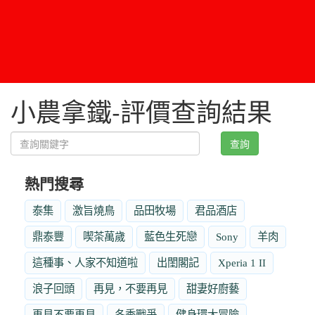
小農拿鐵-評價查詢結果
查詢
熱門搜尋
泰集
激旨燒鳥
品田牧場
君品酒店
鼎泰豐
喫茶萬歲
藍色生死戀
Sony
羊肉
這種事、人家不知道啦
出閨閣記
Xperia 1 II
浪子回頭
再見，不要再見
甜妻好廚藝
再見不要再見
冬季戰爭
健身環大冒險