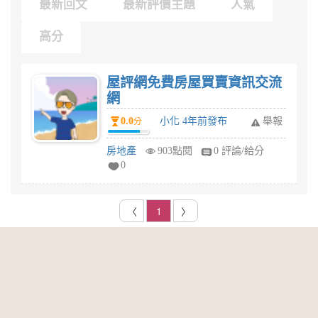
最新回文
最新評價主題
人氣
高分
屋評網免費房屋買賣資訊交流
網
0.0
小化 4年前發布
舉報
分
房地產
903點閱
0 評論/給分
0
〈
1
〉