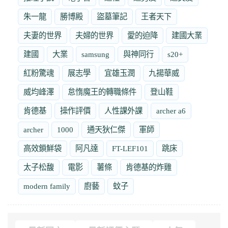
朱一龍
勝博殿
盜墓筆記
王者天下
夫妻的世界
夫婦的世界
愛的迫降
建國大業
建國
大業
samsung
與神同行
s20+
紅粉驚魂
展志學
宜雄玉潤
九揚華威
威均峰澤
怠惰魔王的轉職條件
登山鞋
肯德基
操作評價
人性課外課
archer a6
archer
1000
通天狄仁傑
軍師
高效鎖鮮袋
阿凡達
FT-LEF101
跳床
太子松馥
電影
薯條
肯德基的炸雞
modern family
廚藝
蚊子