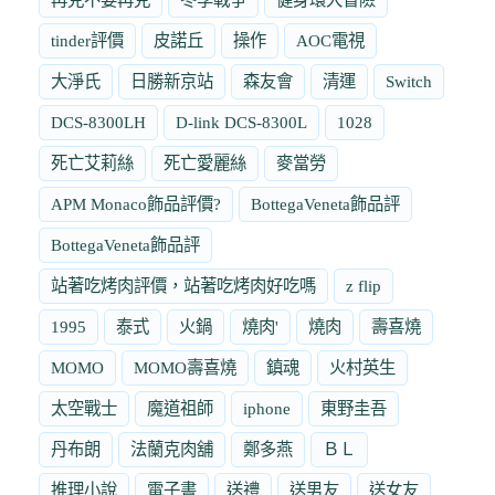
tinder評價
皮諾丘
操作
AOC電視
大淨氏
日勝新京站
森友會
清運
Switch
DCS-8300LH
D-link DCS-8300L
1028
死亡艾莉絲
死亡愛麗絲
麥當勞
APM Monaco飾品評價?
BottegaVeneta飾品評
BottegaVeneta飾品評
站著吃烤肉評價，站著吃烤肉好吃嗎
z flip
1995
泰式
火鍋
燒肉'
燒肉
壽喜燒
MOMO
MOMO壽喜燒
鎮魂
火村英生
太空戰士
魔道祖師
iphone
東野圭吾
丹布朗
法蘭克肉舖
鄭多燕
ＢＬ
推理小說
電子書
送禮
送男友
送女友