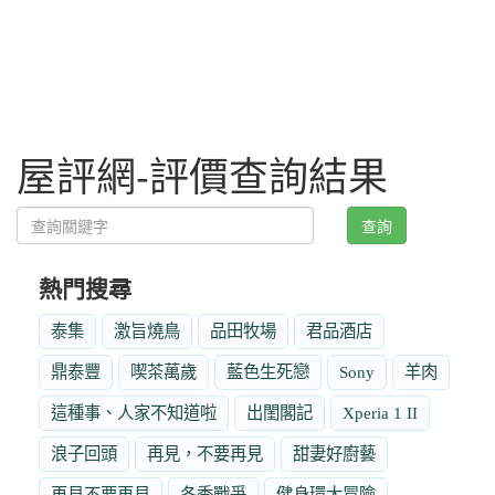
屋評網-評價查詢結果
查詢
熱門搜尋
泰集
激旨燒鳥
品田牧場
君品酒店
鼎泰豐
喫茶萬歲
藍色生死戀
Sony
羊肉
這種事、人家不知道啦
出閨閣記
Xperia 1 II
浪子回頭
再見，不要再見
甜妻好廚藝
再見不要再見
冬季戰爭
健身環大冒險