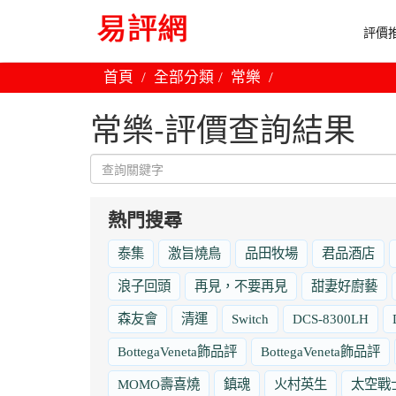
評價推
首頁
全部分類
常樂
常樂-評價查詢結果
熱門搜尋
泰集
激旨燒鳥
品田牧場
君品酒店
浪子回頭
再見，不要再見
甜妻好廚藝
森友會
清運
Switch
DCS-8300LH
BottegaVeneta飾品評
BottegaVeneta飾品評
MOMO壽喜燒
鎮魂
火村英生
太空戰