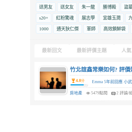
送男友
送女友
朱一龍
勝博殿
盜
s20+
紅粉驚魂
展志學
宜雄玉潤
1000
通天狄仁傑
軍師
高效鎖鮮袋
最新回文
最新評價主題
人氣
竹北誼鑫常樂如何? 評價
4.0
分
Emma 5年前回應 小武
房地產
5479點閱
2 評論/