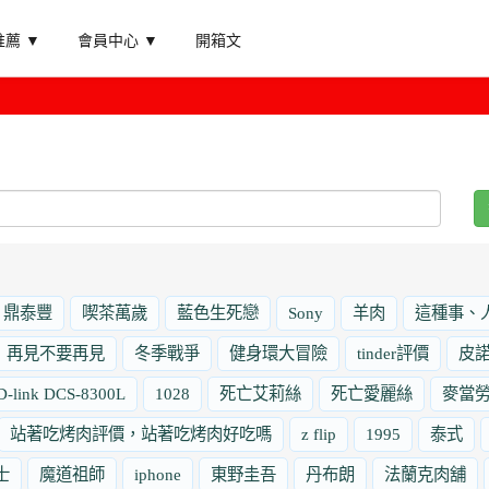
薦 ▼
會員中心 ▼
開箱文
鼎泰豐
喫茶萬歲
藍色生死戀
Sony
羊肉
這種事、
再見不要再見
冬季戰爭
健身環大冒險
tinder評價
皮
D-link DCS-8300L
1028
死亡艾莉絲
死亡愛麗絲
麥當
站著吃烤肉評價，站著吃烤肉好吃嗎
z flip
1995
泰式
士
魔道祖師
iphone
東野圭吾
丹布朗
法蘭克肉舖