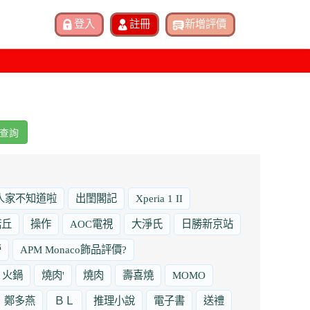
查詢
人家不知道啦
出閨閣記
Xperia 1 II
諾丘
操作
AOC電視
大淨氏
日勝新京站
勞
APM Monaco飾品評價?
火鍋
燒肉'
燒肉
壽喜燒
MOMO
鄭多燕
ＢＬ
推理小說
電子書
送禮