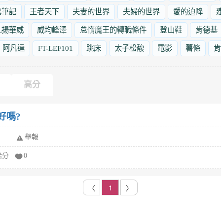
墓筆記
王者天下
夫妻的世界
夫婦的世界
愛的迫降
九揚華威
威均峰澤
怠惰魔王的轉職條件
登山鞋
肯德基
阿凡達
FT-LEF101
跳床
太子松馥
電影
薯條
肯
高分
好嗎?
舉報
給分
0
〈
1
〉