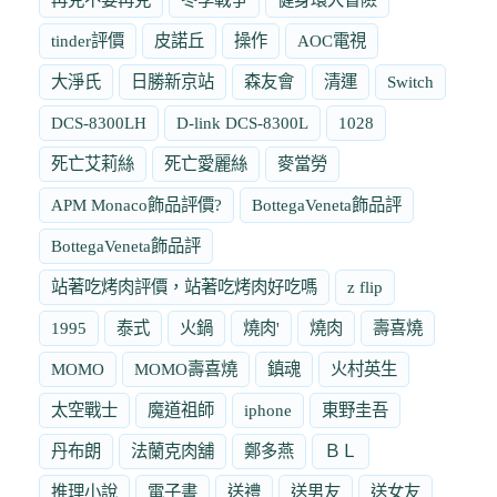
tinder評價
皮諾丘
操作
AOC電視
大淨氏
日勝新京站
森友會
清運
Switch
DCS-8300LH
D-link DCS-8300L
1028
死亡艾莉絲
死亡愛麗絲
麥當勞
APM Monaco飾品評價?
BottegaVeneta飾品評
BottegaVeneta飾品評
站著吃烤肉評價，站著吃烤肉好吃嗎
z flip
1995
泰式
火鍋
燒肉'
燒肉
壽喜燒
MOMO
MOMO壽喜燒
鎮魂
火村英生
太空戰士
魔道祖師
iphone
東野圭吾
丹布朗
法蘭克肉舖
鄭多燕
ＢＬ
推理小說
電子書
送禮
送男友
送女友