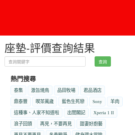
座墊-評價查詢結果
查詢
熱門搜尋
泰集
激旨燒鳥
品田牧場
君品酒店
鼎泰豐
喫茶萬歲
藍色生死戀
Sony
羊肉
這種事、人家不知道啦
出閨閣記
Xperia 1 II
浪子回頭
再見，不要再見
甜妻好廚藝
再見不要再見
冬季戰爭
健身環大冒險