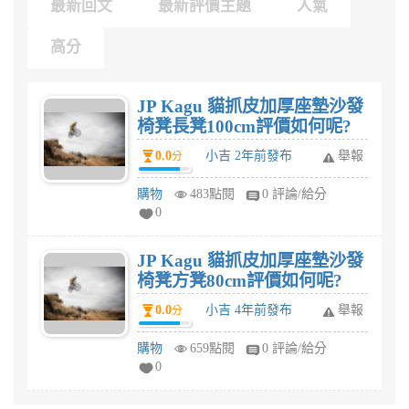
最新回文
最新評價主題
人氣
高分
JP Kagu 貓抓皮加厚座墊沙發
椅凳長凳100cm評價如何呢?
0.0
小吉 2年前發布
舉報
分
購物
483點閱
0 評論/給分
0
JP Kagu 貓抓皮加厚座墊沙發
椅凳方凳80cm評價如何呢?
0.0
小吉 4年前發布
舉報
分
購物
659點閱
0 評論/給分
0