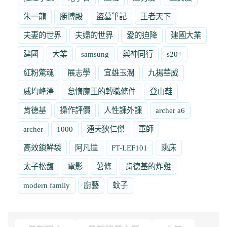
朱一龍
勝博殿
盜墓筆記
王者天下
夫妻的世界
夫婦的世界
愛的迫降
建國大業
建國
大業
samsung
與神同行
s20+
紅粉驚魂
展志學
宜雄玉潤
九揚華威
威均峰澤
怠惰魔王的轉職條件
登山鞋
肯德基
操作評價
人性課外課
archer a6
archer
1000
通天狄仁傑
軍師
高效鎖鮮袋
阿凡達
FT-LEF101
跳床
太子松馥
電影
薯條
肯德基的炸雞
modern family
廚藝
蚊子