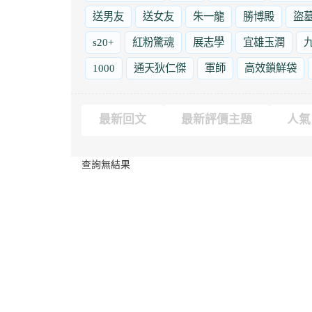
送男友
送女友
朱一龍
勝博殿
盜
s20+
紅粉驚魂
展志學
宜雄玉潤
1000
通天狄仁傑
軍師
高效鎖鮮袋
最新回文
最新評價主題
人氣
查詢無結果