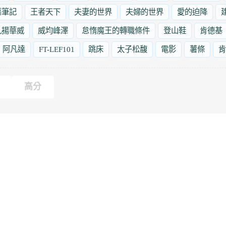
墓筆記
王者天下
夫妻的世界
夫婦的世界
愛的迫降
九揚華威
威均峰澤
怠惰魔王的轉職條件
登山鞋
肯德基
阿凡達
FT-LEF101
跳床
太子松馥
電影
薯條
肯
高分