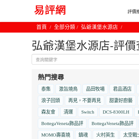
評價推
首頁
全部分類
弘爺漢堡水源店
弘爺漢堡水源店-評價
熱門搜尋
泰集
激旨燒鳥
品田牧場
君品酒店
浪子回頭
再見，不要再見
甜妻好廚藝
森友會
清運
Switch
DCS-8300LH
BottegaVeneta飾品評
BottegaVeneta飾品評
MOMO壽喜燒
鎮魂
火村英生
太空戰