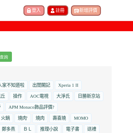
查詢
人家不知道啦
出閨閣記
Xperia 1 II
諾丘
操作
AOC電視
大淨氏
日勝新京站
勞
APM Monaco飾品評價?
火鍋
燒肉'
燒肉
壽喜燒
MOMO
鄭多燕
ＢＬ
推理小說
電子書
送禮