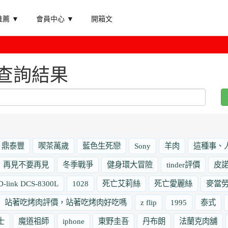
薦 ▼
會員中心 ▼
開箱文
查詢結果
鼎泰豐
喫茶萬歲
藍色生死戀
Sony
羊肉
這種事、
再見不要再見
冬季戰爭
健身環大冒險
tinder評價
皮
D-link DCS-8300L
1028
死亡艾莉絲
死亡愛麗絲
麥當
站著吃烤肉評價，站著吃烤肉好吃嗎
z flip
1995
泰式
士
魔道祖師
iphone
東野圭吾
丹布朗
法蘭克肉舖