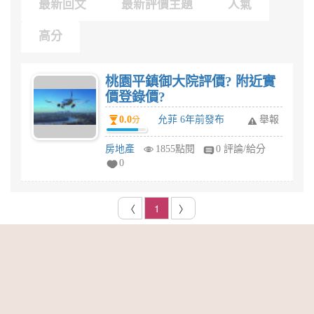
最新回文
最新評價主題
人氣
高分
桃園平鎮御大院評價? 附近實
價登錄價?
0.0
允菲 6年前發布
舉報
分
房地產
1855點閱
0 評論/給分
0
〈
1
〉