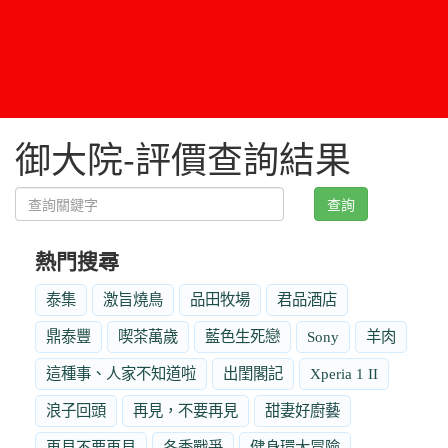
御大院-評價查詢結果
查詢
熱門搜尋
泰集
激旨燒鳥
品田牧場
君品酒店
鼎泰豐
喫茶萬歲
藍色生死戀
Sony
羊肉
這種事、人家不知道啦
出閨閣記
Xperia 1 II
浪子回頭
再見，不要再見
甜妻好廚藝
再見不要再見
冬季戰爭
健身環大冒險