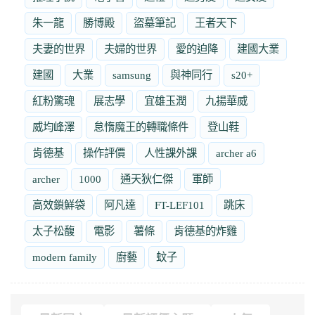
朱一龍
勝博殿
盜墓筆記
王者天下
夫妻的世界
夫婦的世界
愛的迫降
建國大業
建國
大業
samsung
與神同行
s20+
紅粉驚魂
展志學
宜雄玉潤
九揚華威
威均峰澤
怠惰魔王的轉職條件
登山鞋
肯德基
操作評價
人性課外課
archer a6
archer
1000
通天狄仁傑
軍師
高效鎖鮮袋
阿凡達
FT-LEF101
跳床
太子松馥
電影
薯條
肯德基的炸雞
modern family
廚藝
蚊子