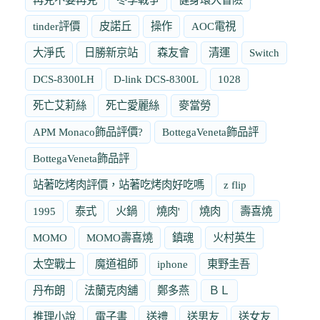
tinder評價
皮諾丘
操作
AOC電視
大淨氏
日勝新京站
森友會
清運
Switch
DCS-8300LH
D-link DCS-8300L
1028
死亡艾莉絲
死亡愛麗絲
麥當勞
APM Monaco飾品評價?
BottegaVeneta飾品評
BottegaVeneta飾品評
站著吃烤肉評價，站著吃烤肉好吃嗎
z flip
1995
泰式
火鍋
燒肉'
燒肉
壽喜燒
MOMO
MOMO壽喜燒
鎮魂
火村英生
太空戰士
魔道祖師
iphone
東野圭吾
丹布朗
法蘭克肉舖
鄭多燕
ＢＬ
推理小說
電子書
送禮
送男友
送女友