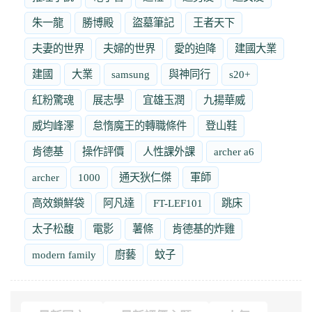
朱一龍
勝博殿
盜墓筆記
王者天下
夫妻的世界
夫婦的世界
愛的迫降
建國大業
建國
大業
samsung
與神同行
s20+
紅粉驚魂
展志學
宜雄玉潤
九揚華威
威均峰澤
怠惰魔王的轉職條件
登山鞋
肯德基
操作評價
人性課外課
archer a6
archer
1000
通天狄仁傑
軍師
高效鎖鮮袋
阿凡達
FT-LEF101
跳床
太子松馥
電影
薯條
肯德基的炸雞
modern family
廚藝
蚊子