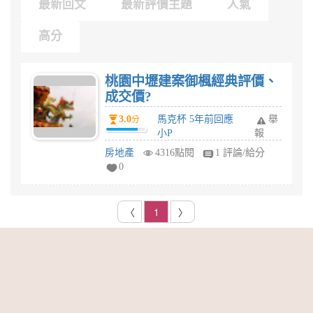
最新回文
最新評價主題
人氣
高分
桃園中壢建案御楓經典評價、
成交價?
3.0
馬克杯 5年前回應
舉
分
小P
報
房地產
4316點閱
1 評論/給分
0
〈
1
〉