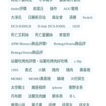
tinder評價
皮諾丘
操作
AOC電視
大淨氏
日勝新京站
森友會
清運
Switch
DCS-8300LH
D-link DCS-8300L
1028
死亡艾莉絲
死亡愛麗絲
麥當勞
APM Monaco飾品評價?
BottegaVeneta飾品評
BottegaVeneta飾品評
站著吃烤肉評價，站著吃烤肉好吃嗎
z flip
1995
泰式
火鍋
燒肉'
燒肉
壽喜燒
MOMO
MOMO壽喜燒
鎮魂
火村英生
太空戰士
魔道祖師
iphone
東野圭吾
丹布朗
法蘭克肉舖
鄭多燕
ＢＬ
推理小說
電子書
送禮
送男友
送女友