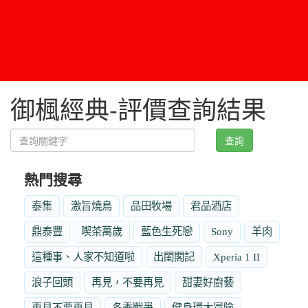
御楓經典-評價查詢結果
查詢
熱門搜尋
泰集
激旨燒鳥
品田牧場
君品酒店
鼎泰豐
喫茶萬歲
藍色生死戀
Sony
羊肉
這種事、人家不知道啦
出閨閣記
Xperia 1 II
浪子回頭
再見，不要再見
甜妻好廚藝
再見不要再見
冬季戰爭
健身環大冒險