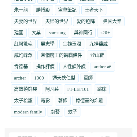
朱一龍
勝博殿
盜墓筆記
王者天下
夫妻的世界
夫婦的世界
愛的迫降
建國大業
建國
大業
samsung
與神同行
s20+
紅粉驚魂
展志學
宜雄玉潤
九揚華威
威均峰澤
怠惰魔王的轉職條件
登山鞋
肯德基
操作評價
人性課外課
archer a6
archer
1000
通天狄仁傑
軍師
高效鎖鮮袋
阿凡達
FT-LEF101
跳床
太子松馥
電影
薯條
肯德基的炸雞
modern family
廚藝
蚊子