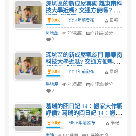
深坑區的新成屋喜砌 離東南科
技大學近嗎? 交通方便嗎？想
搬家 求評價
0.0
YY 4年前發布
舉報
分
房地產
703點閱
0 評論/給分
0
深坑區的新成屋凱旋門 離東南
科技大學近嗎? 交通方便嗎？
想搬家 求評價
0.0
YY 4年前發布
舉報
分
房地產
748點閱
0 評論/給分
0
葛瑞的囧日記 14：搬家大作戰
評價? 葛瑞的囧日記 14：搬家
大作戰適合幾歲小朋友閱讀
0.0
MK 6年前發布
舉報
分
呢?
書籍
844點閱
0 評論/給分