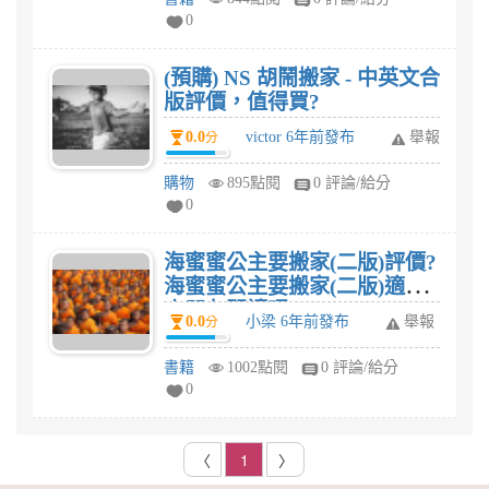
0
(預購) NS 胡鬧搬家 - 中英文合
版評價，值得買?
0.0
victor 6年前發布
舉報
分
購物
895點閱
0 評論/給分
0
海蜜蜜公主要搬家(二版)評價?
海蜜蜜公主要搬家(二版)適合
小朋友閱讀嗎?
0.0
小梁 6年前發布
舉報
分
書籍
1002點閱
0 評論/給分
0
〈
1
〉