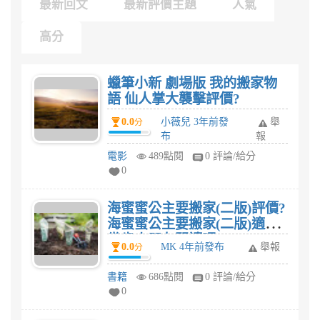
最新回文
最新評價主題
人氣
高分
蠟筆小新 劇場版 我的搬家物
語 仙人掌大襲擊評價?
0.0
小薇兒 3年前發
舉
分
布
報
電影
489點閱
0 評論/給分
0
海蜜蜜公主要搬家(二版)評價?
海蜜蜜公主要搬家(二版)適合
幾歲小朋友閱讀呢?
0.0
MK 4年前發布
舉報
分
書籍
686點閱
0 評論/給分
0