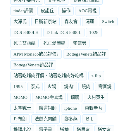
tinder評價
皮諾丘
操作
AOC電視
大淨氏
日勝新京站
森友會
清運
Switch
DCS-8300LH
D-link DCS-8300L
1028
死亡艾莉絲
死亡愛麗絲
麥當勞
APM Monaco飾品評價?
BottegaVeneta飾品評
BottegaVeneta飾品評
站著吃烤肉評價，站著吃烤肉好吃嗎
z flip
1995
泰式
火鍋
燒肉'
燒肉
壽喜燒
MOMO
MOMO壽喜燒
鎮魂
火村英生
太空戰士
魔道祖師
iphone
東野圭吾
丹布朗
法蘭克肉舖
鄭多燕
ＢＬ
推理小說
電子書
送禮
送男友
送女友