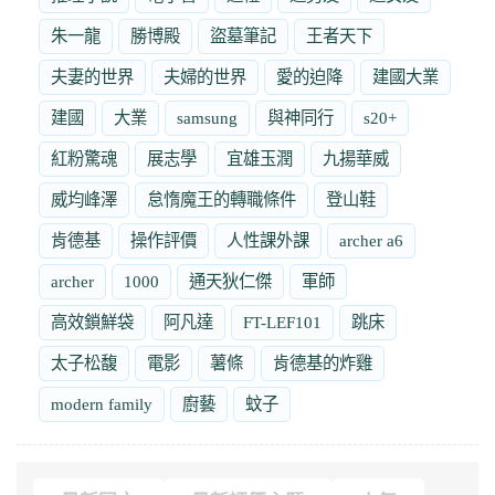
朱一龍
勝博殿
盜墓筆記
王者天下
夫妻的世界
夫婦的世界
愛的迫降
建國大業
建國
大業
samsung
與神同行
s20+
紅粉驚魂
展志學
宜雄玉潤
九揚華威
威均峰澤
怠惰魔王的轉職條件
登山鞋
肯德基
操作評價
人性課外課
archer a6
archer
1000
通天狄仁傑
軍師
高效鎖鮮袋
阿凡達
FT-LEF101
跳床
太子松馥
電影
薯條
肯德基的炸雞
modern family
廚藝
蚊子