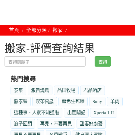
首頁
全部分類
搬家
搬家-評價查詢結果
查詢
熱門搜尋
泰集
激旨燒鳥
品田牧場
君品酒店
鼎泰豐
喫茶萬歲
藍色生死戀
Sony
羊肉
這種事、人家不知道啦
出閨閣記
Xperia 1 II
浪子回頭
再見，不要再見
甜妻好廚藝
再見不要再見
冬季戰爭
健身環大冒險