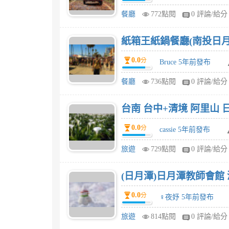
餐廳
772點閱
0 評論/給分
紙箱王紙鍋餐廳(南投日月
0.0
分
Bruce 5年前發布
餐廳
736點閱
0 評論/給分
台南 台中+清境 阿里山 日
0.0
分
cassie 5年前發布
旅遊
729點閱
0 評論/給分
(日月潭)日月潭教師會館
0.0
分
♀夜妤 5年前發布
旅遊
814點閱
0 評論/給分