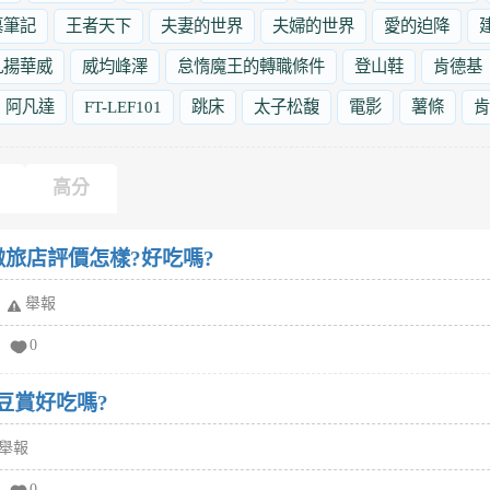
墓筆記
王者天下
夫妻的世界
夫婦的世界
愛的迫降
九揚華威
威均峰澤
怠惰魔王的轉職條件
登山鞋
肯德基
阿凡達
FT-LEF101
跳床
太子松馥
電影
薯條
肯
高分
畔精緻旅店評價怎樣?好吃嗎?
舉報
0
豆賞好吃嗎?
舉報
0