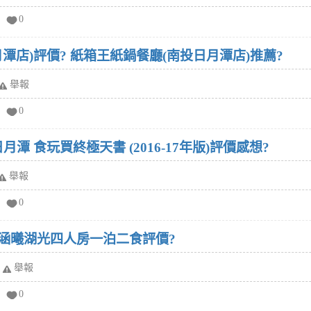
0
潭店)評價? 紙箱王紙鍋餐廳(南投日月潭店)推薦?
舉報
0
月潭 食玩買終極天書 (2016-17年版)評價感想?
舉報
0
 涵曦湖光四人房一泊二食評價?
舉報
0