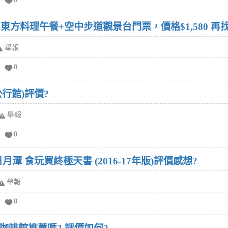
) 東方料理午餐+空中步道觀景台門票，價格$1,580
舉報
0
行館)評價?
舉報
0
月潭 食玩買終極天書 (2016-17年版)評價感想?
舉報
0