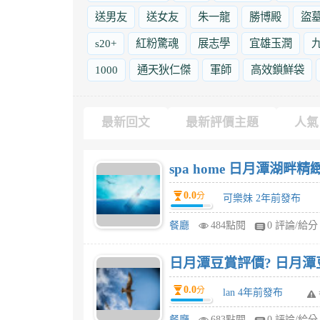
送男友
送女友
朱一龍
勝博殿
盜
s20+
紅粉驚魂
展志學
宜雄玉潤
1000
通天狄仁傑
軍師
高效鎖鮮袋
最新回文
最新評價主題
人氣
spa home 日月潭湖
0.0
分
可樂妹 2年前發布
餐廳
484點閱
0 評論/給分
日月潭豆賞評價? 日月潭
0.0
分
lan 4年前發布
餐廳
683點閱
0 評論/給分