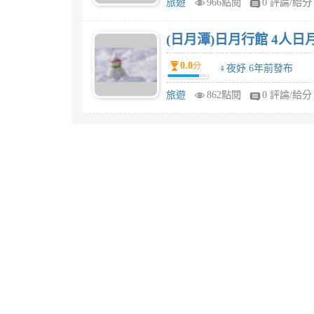
旅遊
966點閱
0 評論/給分
(日月潭)日月行館 4人
0.0
分
♀夜妤 6年前發布
旅遊
862點閱
0 評論/給分