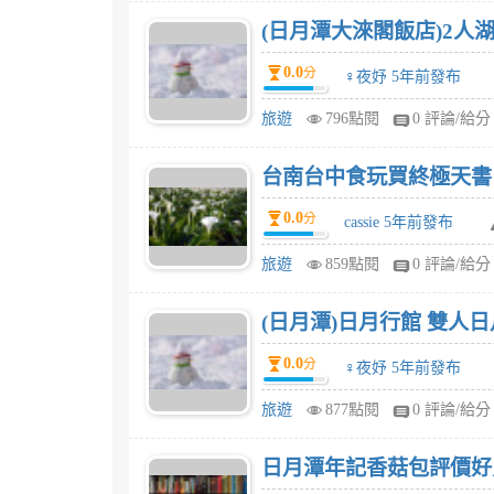
(日月潭大淶閣飯店)2人
0.0
分
♀夜妤 5年前發布
旅遊
796點閱
0 評論/給分
台南台中食玩買終極天書 2
0.0
分
cassie 5年前發布
旅遊
859點閱
0 評論/給分
(日月潭)日月行館 雙人
0.0
分
♀夜妤 5年前發布
旅遊
877點閱
0 評論/給分
日月潭年記香菇包評價好