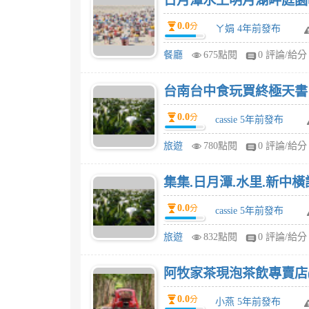
日月潭水上明月湖畔庭園
0.0
分
ㄚ娟 4年前發布
餐廳
675點閱
0 評論/給分
台南台中食玩買終極天書 2
0.0
分
cassie 5年前發布
旅遊
780點閱
0 評論/給分
集集.日月潭.水里.新中橫
0.0
分
cassie 5年前發布
旅遊
832點閱
0 評論/給分
阿牧家茶現泡茶飲專賣店(
0.0
分
小燕 5年前發布