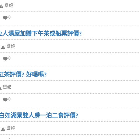
舉報
0
-2人湯屋加贈下午茶或船票評價?
舉報
0
夫紅茶評價? 好喝嗎?
舉報
0
 白如湖景雙人房一泊二食評價?
舉報