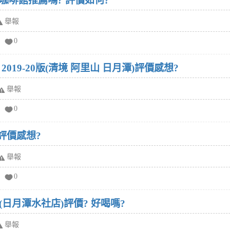
咖啡館推薦嗎? 評價如何?
舉報
0
019-20版(清境 阿里山 日月潭)評價感想?
舉報
0
評價感想?
舉報
0
日月潭水社店)評價? 好喝嗎?
舉報