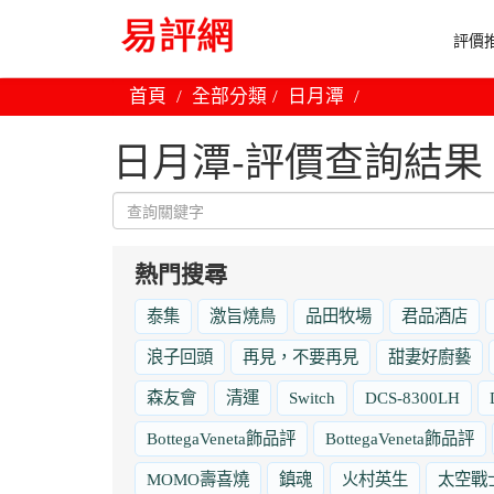
評價推
首頁
全部分類
日月潭
日月潭-評價查詢結果
熱門搜尋
泰集
激旨燒鳥
品田牧場
君品酒店
浪子回頭
再見，不要再見
甜妻好廚藝
森友會
清運
Switch
DCS-8300LH
BottegaVeneta飾品評
BottegaVeneta飾品評
MOMO壽喜燒
鎮魂
火村英生
太空戰