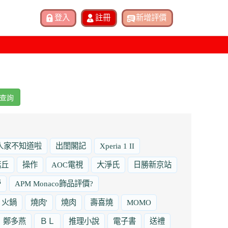
查詢
人家不知道啦
出閨閣記
Xperia 1 II
諾丘
操作
AOC電視
大淨氏
日勝新京站
勞
APM Monaco飾品評價?
火鍋
燒肉'
燒肉
壽喜燒
MOMO
鄭多燕
ＢＬ
推理小說
電子書
送禮