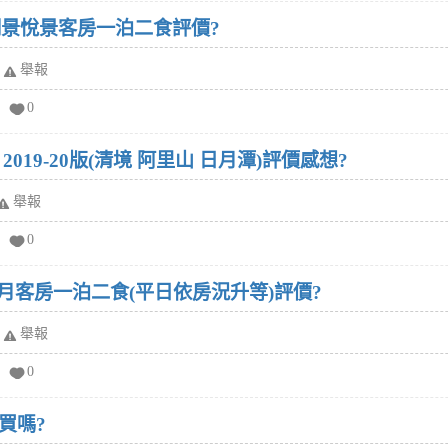
湖景悅景客房一泊二食評價?
舉報
0
019-20版(清境 阿里山 日月潭)評價感想?
舉報
0
日月客房一泊二食(平日依房況升等)評價?
舉報
0
買嗎?