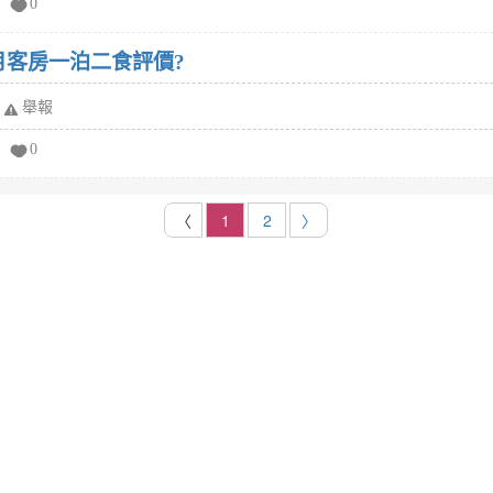
0
日月客房一泊二食評價?
舉報
0
〈
1
2
〉