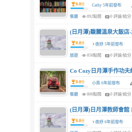
0.0
分
Cathy 5年前發布
餐廳
892點閱
0 評論/給分
(日月潭)馥麗溫泉大飯店
0.0
分
♀夜妤 5年前發布
旅遊
858點閱
0 評論/給分
Co Cozy日月潭手作功
0.0
分
小燕 6年前發布
餐廳
800點閱
0 評論/給分
(日月潭)日月潭教師會館
0.0
分
♀夜妤 6年前發布