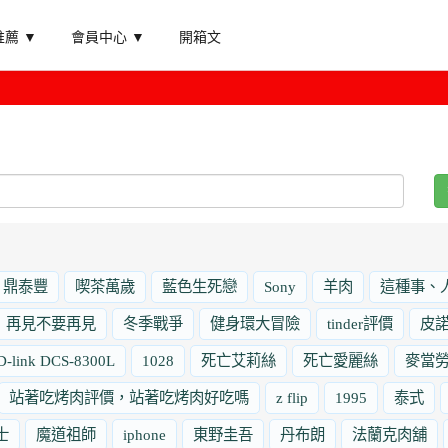
薦 ▼
會員中心 ▼
開箱文
鼎泰豐
喫茶萬歲
藍色生死戀
Sony
羊肉
這種事、
再見不要再見
冬季戰爭
健身環大冒險
tinder評價
皮
D-link DCS-8300L
1028
死亡艾莉絲
死亡愛麗絲
麥當
站著吃烤肉評價，站著吃烤肉好吃嗎
z flip
1995
泰式
士
魔道祖師
iphone
東野圭吾
丹布朗
法蘭克肉舖