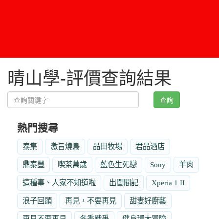
晴山學-評價查詢結果
查詢
熱門搜尋
泰集
激旨燒鳥
品田牧場
君品酒店
鼎泰豐
喫茶萬歲
藍色生死戀
Sony
羊肉
這種事、人家不知道啦
出閨閣記
Xperia 1 II
浪子回頭
再見，不要再見
甜妻好廚藝
再見不要再見
冬季戰爭
健身環大冒險