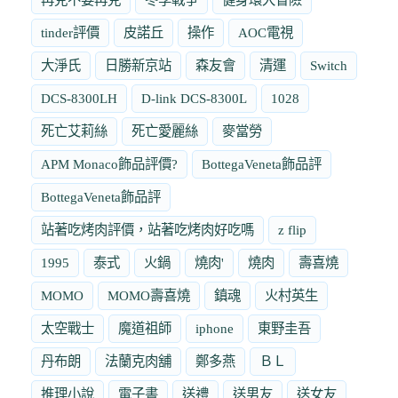
tinder評價
皮諾丘
操作
AOC電視
大淨氏
日勝新京站
森友會
清運
Switch
DCS-8300LH
D-link DCS-8300L
1028
死亡艾莉絲
死亡愛麗絲
麥當勞
APM Monaco飾品評價?
BottegaVeneta飾品評
BottegaVeneta飾品評
站著吃烤肉評價，站著吃烤肉好吃嗎
z flip
1995
泰式
火鍋
燒肉'
燒肉
壽喜燒
MOMO
MOMO壽喜燒
鎮魂
火村英生
太空戰士
魔道祖師
iphone
東野圭吾
丹布朗
法蘭克肉舖
鄭多燕
ＢＬ
推理小說
電子書
送禮
送男友
送女友