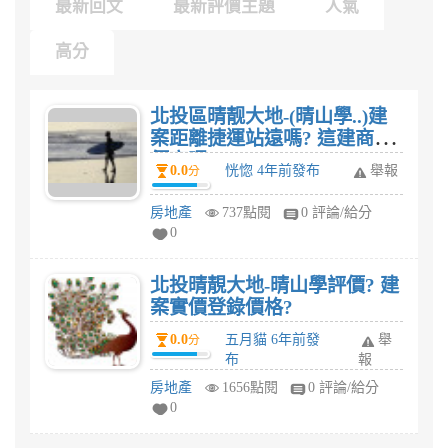
最新回文
最新評價主題
人氣
高分
北投區晴靓大地-(晴山學..)建
案距離捷運站遠嗎? 這建商評
價高嗎?
0.0
恍惚 4年前發布
舉報
分
房地產
737點閱
0 評論/給分
0
北投晴靚大地-晴山學評價? 建
案實價登錄價格?
0.0
五月貓 6年前發
舉
分
布
報
房地產
1656點閱
0 評論/給分
0