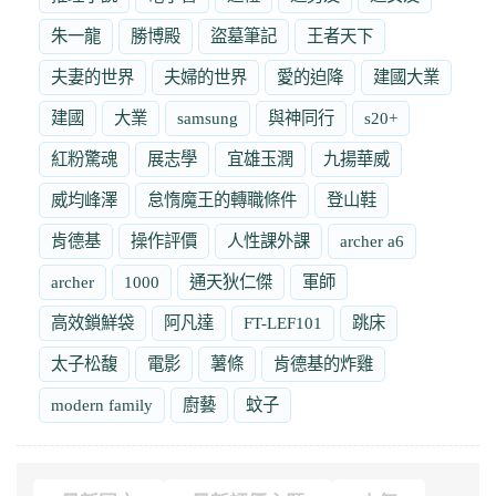
朱一龍
勝博殿
盜墓筆記
王者天下
夫妻的世界
夫婦的世界
愛的迫降
建國大業
建國
大業
samsung
與神同行
s20+
紅粉驚魂
展志學
宜雄玉潤
九揚華威
威均峰澤
怠惰魔王的轉職條件
登山鞋
肯德基
操作評價
人性課外課
archer a6
archer
1000
通天狄仁傑
軍師
高效鎖鮮袋
阿凡達
FT-LEF101
跳床
太子松馥
電影
薯條
肯德基的炸雞
modern family
廚藝
蚊子