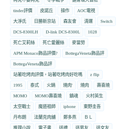
tinder評價
皮諾丘
操作
AOC電視
大淨氏
日勝新京站
森友會
清運
Switch
DCS-8300LH
D-link DCS-8300L
1028
死亡艾莉絲
死亡愛麗絲
麥當勞
APM Monaco飾品評價?
BottegaVeneta飾品評
BottegaVeneta飾品評
站著吃烤肉評價，站著吃烤肉好吃嗎
z flip
1995
泰式
火鍋
燒肉'
燒肉
壽喜燒
MOMO
MOMO壽喜燒
鎮魂
火村英生
太空戰士
魔道祖師
iphone
東野圭吾
丹布朗
法蘭克肉舖
鄭多燕
ＢＬ
推理小說
電子書
送禮
送男友
送女友