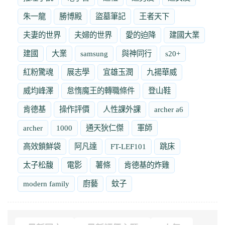
朱一龍
勝博殿
盜墓筆記
王者天下
夫妻的世界
夫婦的世界
愛的迫降
建國大業
建國
大業
samsung
與神同行
s20+
紅粉驚魂
展志學
宜雄玉潤
九揚華威
威均峰澤
怠惰魔王的轉職條件
登山鞋
肯德基
操作評價
人性課外課
archer a6
archer
1000
通天狄仁傑
軍師
高效鎖鮮袋
阿凡達
FT-LEF101
跳床
太子松馥
電影
薯條
肯德基的炸雞
modern family
廚藝
蚊子