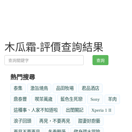
木瓜霜-評價查詢結果
查詢
熱門搜尋
泰集
激旨燒鳥
品田牧場
君品酒店
鼎泰豐
喫茶萬歲
藍色生死戀
Sony
羊肉
這種事、人家不知道啦
出閨閣記
Xperia 1 II
浪子回頭
再見，不要再見
甜妻好廚藝
再見不要再見
冬季戰爭
健身環大冒險