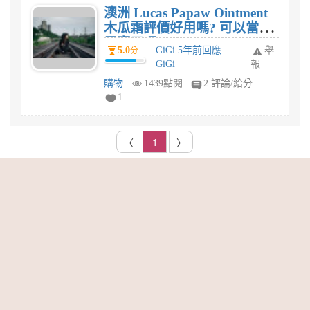
澳洲 Lucas Papaw Ointment
木瓜霜評價好用嗎? 可以當護
唇膏用嗎?
5.0
GiGi 5年前回應
舉
分
GiGi
報
購物
1439點閱
2 評論/給分
1
〈
1
〉