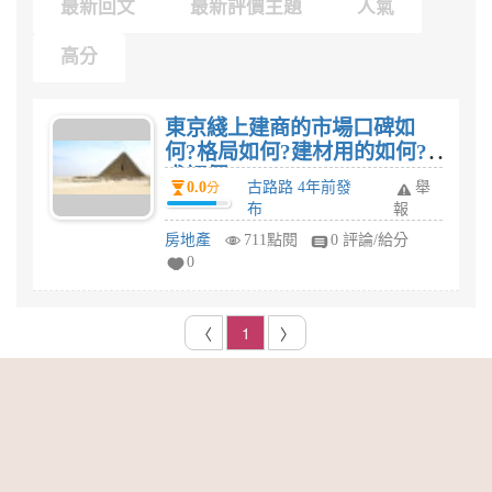
最新回文
最新評價主題
人氣
高分
東京綫上建商的市場口碑如
何?格局如何?建材用的如何?
求評價
0.0
古路路 4年前發
舉
分
布
報
房地產
711點閱
0 評論/給分
0
〈
1
〉