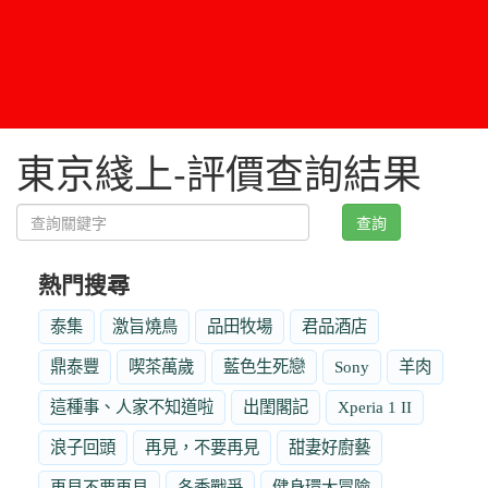
東京綫上-評價查詢結果
查詢
熱門搜尋
泰集
激旨燒鳥
品田牧場
君品酒店
鼎泰豐
喫茶萬歲
藍色生死戀
Sony
羊肉
這種事、人家不知道啦
出閨閣記
Xperia 1 II
浪子回頭
再見，不要再見
甜妻好廚藝
再見不要再見
冬季戰爭
健身環大冒險