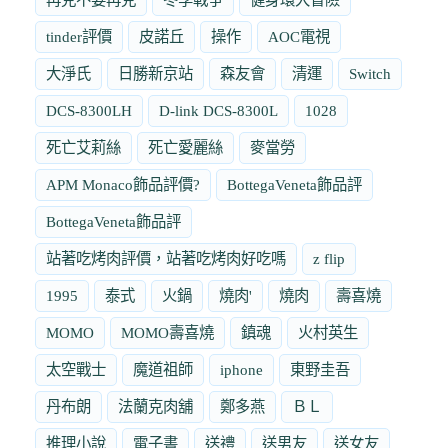
tinder評價
皮諾丘
操作
AOC電視
大淨氏
日勝新京站
森友會
清運
Switch
DCS-8300LH
D-link DCS-8300L
1028
死亡艾莉絲
死亡愛麗絲
麥當勞
APM Monaco飾品評價?
BottegaVeneta飾品評
BottegaVeneta飾品評
站著吃烤肉評價，站著吃烤肉好吃嗎
z flip
1995
泰式
火鍋
燒肉'
燒肉
壽喜燒
MOMO
MOMO壽喜燒
鎮魂
火村英生
太空戰士
魔道祖師
iphone
東野圭吾
丹布朗
法蘭克肉舖
鄭多燕
ＢＬ
推理小說
電子書
送禮
送男友
送女友