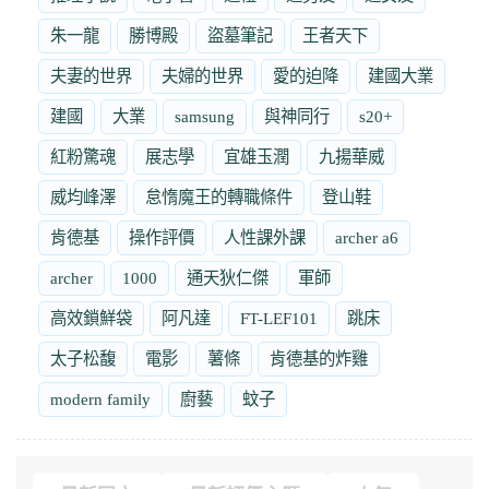
朱一龍
勝博殿
盜墓筆記
王者天下
夫妻的世界
夫婦的世界
愛的迫降
建國大業
建國
大業
samsung
與神同行
s20+
紅粉驚魂
展志學
宜雄玉潤
九揚華威
威均峰澤
怠惰魔王的轉職條件
登山鞋
肯德基
操作評價
人性課外課
archer a6
archer
1000
通天狄仁傑
軍師
高效鎖鮮袋
阿凡達
FT-LEF101
跳床
太子松馥
電影
薯條
肯德基的炸雞
modern family
廚藝
蚊子