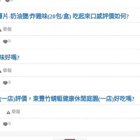
片-奶油鹽/炸雞味(20包/盒) 吃起來口感評價如何?
舉報
0
口味好嗎?
舉報
0
一店)評價，東豐竹蜻蜓健康休閒庭園(一店)好吃嗎?
舉報
0