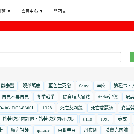
薦 ▼
會員中心 ▼
開箱文
鼎泰豐
喫茶萬歲
藍色生死戀
Sony
羊肉
這種事、
再見不要再見
冬季戰爭
健身環大冒險
tinder評價
皮
D-link DCS-8300L
1028
死亡艾莉絲
死亡愛麗絲
麥當
站著吃烤肉評價，站著吃烤肉好吃嗎
z flip
1995
泰式
士
魔道祖師
iphone
東野圭吾
丹布朗
法蘭克肉舖