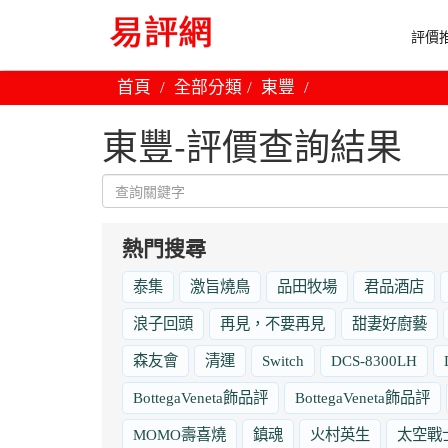
評價推
首頁
全部分類
東豐
東豐-評價查詢結果
熱門搜尋
泰集
激旨燒鳥
品田牧場
君品酒店
浪子回頭
再見，不要再見
甜妻好廚藝
森友會
清運
Switch
DCS-8300LH
BottegaVeneta飾品評
BottegaVeneta飾品評
MOMO壽喜燒
鎮魂
火村英生
太空戰