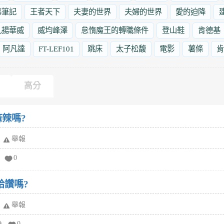
墓筆記
王者天下
夫妻的世界
夫婦的世界
愛的迫降
九揚華威
威均峰澤
怠惰魔王的轉職條件
登山鞋
肯德基
阿凡達
FT-LEF101
跳床
太子松馥
電影
薯條
肯
高分
辣嗎?
舉報
0
給讚嗎?
舉報
分
0