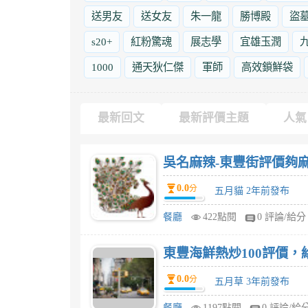
送男友
送女友
朱一龍
勝博殿
盜
s20+
紅粉驚魂
展志學
宜雄玉潤
1000
通天狄仁傑
軍師
高效鎖鮮袋
最新回文
最新評價主題
人氣
吳名麻辣-東豐街評價夠麻
0.0
分
五月貓 2年前發布
餐廳
422點閱
0 評論/給分
東豐海鮮熱炒100評價，
0.0
分
五月草 3年前發布
餐廳
1197點閱
0 評論/給