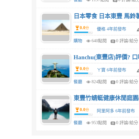
日本零食 日本東豐 馬鈴薯
0.0
分
優格 4年前發布
購物
640點閱
0 評論/給分
Hanchu(東豐店)評價? 
0.0
分
ㄚ寶 6年前發布
餐廳
824點閱
0 評論/給分
東豐竹蜻蜓健康休閒庭園(
0.0
分
阿里阿多 6年前發布
餐廳
953點閱
0 評論/給分