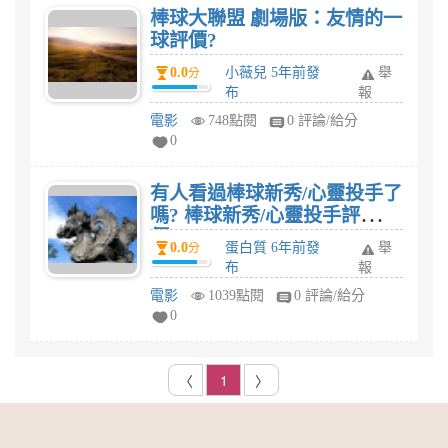
棒球大聯盟 劇場版：友情的一
球評價?
0.0
小薇兒 5年前發
舉
分
布
報
電影
748點閱
0 評論/給分
0
有人看過棒球新秀/心靈投手了
嗎? 棒球新秀/心靈投手評
價?
0.0
蛋白質 6年前發
舉
分
布
報
電影
1039點閱
0 評論/給分
0
〈
1
〉