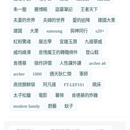
朱一龍
勝博殿
盜墓筆記
王者天下
夫妻的世界
夫婦的世界
愛的迫降
建國大業
建國
大業
samsung
與神同行
s20+
紅粉驚魂
展志學
宜雄玉潤
九揚華威
威均峰澤
怠惰魔王的轉職條件
登山鞋
肯德基
操作評價
人性課外課
archer a6
archer
1000
通天狄仁傑
軍師
高效鎖鮮袋
阿凡達
FT-LEF101
跳床
太子松馥
電影
薯條
肯德基的炸雞
modern family
廚藝
蚊子