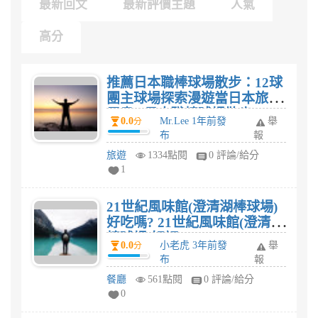
最新回文
最新評價主題
人氣
高分
推薦日本職棒球場散步：12球
團主球場探索漫遊當日本旅行
用書? 日本職棒球場散步：12
0.0
Mr.Lee 1年前發
舉
分
球團主球場探索漫遊評價?
布
報
旅遊
1334點閱
0 評論/給分
1
21世紀風味館(澄清湖棒球場)
好吃嗎? 21世紀風味館(澄清湖
棒球場)好評?
0.0
小老虎 3年前發
舉
分
布
報
餐廳
561點閱
0 評論/給分
0