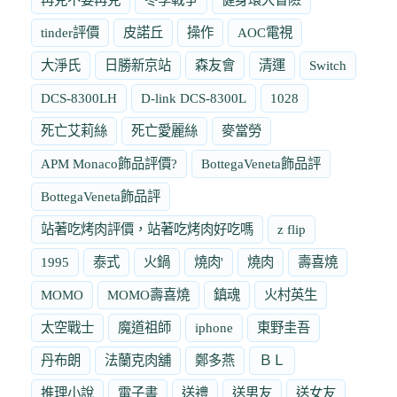
tinder評價
皮諾丘
操作
AOC電視
大淨氏
日勝新京站
森友會
清運
Switch
DCS-8300LH
D-link DCS-8300L
1028
死亡艾莉絲
死亡愛麗絲
麥當勞
APM Monaco飾品評價?
BottegaVeneta飾品評
BottegaVeneta飾品評
站著吃烤肉評價，站著吃烤肉好吃嗎
z flip
1995
泰式
火鍋
燒肉'
燒肉
壽喜燒
MOMO
MOMO壽喜燒
鎮魂
火村英生
太空戰士
魔道祖師
iphone
東野圭吾
丹布朗
法蘭克肉舖
鄭多燕
ＢＬ
推理小說
電子書
送禮
送男友
送女友