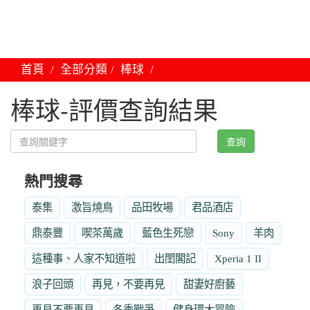
首頁
全部分類
棒球
棒球-評價查詢結果
查詢
熱門搜尋
泰集
激旨燒鳥
品田牧場
君品酒店
鼎泰豐
喫茶萬歲
藍色生死戀
Sony
羊肉
這種事、人家不知道啦
出閨閣記
Xperia 1 II
浪子回頭
再見，不要再見
甜妻好廚藝
再見不要再見
冬季戰爭
健身環大冒險