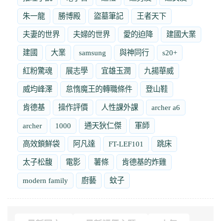
朱一龍
勝博殿
盜墓筆記
王者天下
夫妻的世界
夫婦的世界
愛的迫降
建國大業
建國
大業
samsung
與神同行
s20+
紅粉驚魂
展志學
宜雄玉潤
九揚華威
威均峰澤
怠惰魔王的轉職條件
登山鞋
肯德基
操作評價
人性課外課
archer a6
archer
1000
通天狄仁傑
軍師
高效鎖鮮袋
阿凡達
FT-LEF101
跳床
太子松馥
電影
薯條
肯德基的炸雞
modern family
廚藝
蚊子