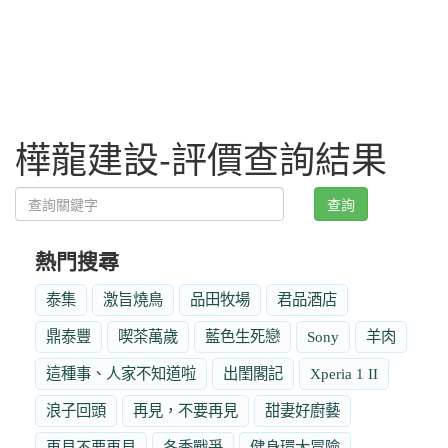
樺龍建設-評價查詢結果
查詢
熱門搜尋
泰集
激旨燒鳥
品田牧場
君品酒店
鼎泰豐
喫茶萬歲
藍色生死戀
Sony
羊肉
這種事、人家不知道啦
出閨閣記
Xperia 1 II
浪子回頭
再見，不要再見
甜妻好廚藝
再見不要再見
冬季戰爭
健身環大冒險