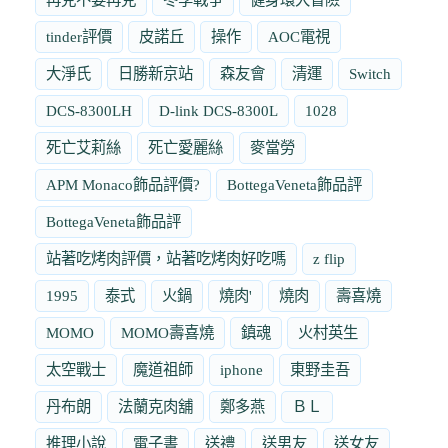
tinder評價
皮諾丘
操作
AOC電視
大淨氏
日勝新京站
森友會
清運
Switch
DCS-8300LH
D-link DCS-8300L
1028
死亡艾莉絲
死亡愛麗絲
麥當勞
APM Monaco飾品評價?
BottegaVeneta飾品評
BottegaVeneta飾品評
站著吃烤肉評價，站著吃烤肉好吃嗎
z flip
1995
泰式
火鍋
燒肉'
燒肉
壽喜燒
MOMO
MOMO壽喜燒
鎮魂
火村英生
太空戰士
魔道祖師
iphone
東野圭吾
丹布朗
法蘭克肉舖
鄭多燕
ＢＬ
推理小說
電子書
送禮
送男友
送女友