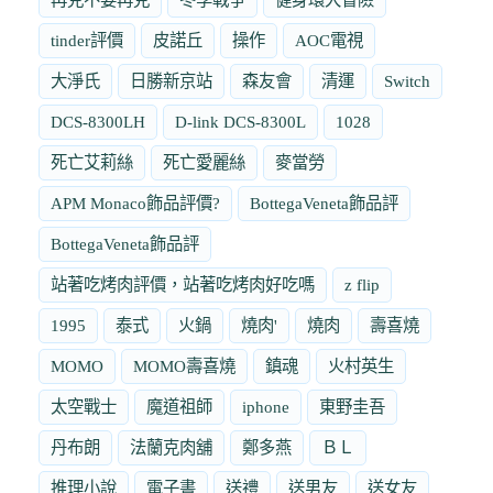
tinder評價
皮諾丘
操作
AOC電視
大淨氏
日勝新京站
森友會
清運
Switch
DCS-8300LH
D-link DCS-8300L
1028
死亡艾莉絲
死亡愛麗絲
麥當勞
APM Monaco飾品評價?
BottegaVeneta飾品評
BottegaVeneta飾品評
站著吃烤肉評價，站著吃烤肉好吃嗎
z flip
1995
泰式
火鍋
燒肉'
燒肉
壽喜燒
MOMO
MOMO壽喜燒
鎮魂
火村英生
太空戰士
魔道祖師
iphone
東野圭吾
丹布朗
法蘭克肉舖
鄭多燕
ＢＬ
推理小說
電子書
送禮
送男友
送女友