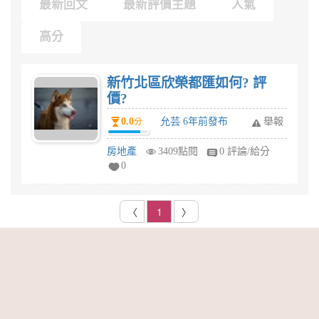
最新回文
最新評價主題
人氣
高分
新竹北區欣榮都匯如何? 評
價?
0.0
允芸 6年前發布
舉報
分
房地產
3409點閱
0 評論/給分
0
〈
1
〉