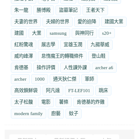
朱一龍
勝博殿
盜墓筆記
王者天下
夫妻的世界
夫婦的世界
愛的迫降
建國大業
建國
大業
samsung
與神同行
s20+
紅粉驚魂
展志學
宜雄玉潤
九揚華威
威均峰澤
怠惰魔王的轉職條件
登山鞋
肯德基
操作評價
人性課外課
archer a6
archer
1000
通天狄仁傑
軍師
高效鎖鮮袋
阿凡達
FT-LEF101
跳床
太子松馥
電影
薯條
肯德基的炸雞
modern family
廚藝
蚊子