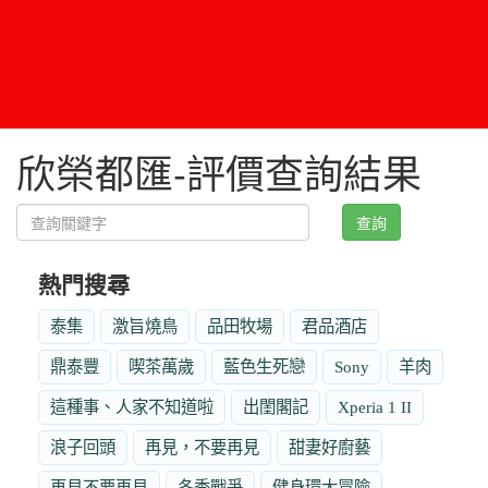
欣榮都匯-評價查詢結果
查詢
熱門搜尋
泰集
激旨燒鳥
品田牧場
君品酒店
鼎泰豐
喫茶萬歲
藍色生死戀
Sony
羊肉
這種事、人家不知道啦
出閨閣記
Xperia 1 II
浪子回頭
再見，不要再見
甜妻好廚藝
再見不要再見
冬季戰爭
健身環大冒險