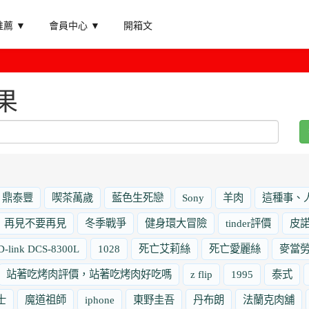
薦 ▼
會員中心 ▼
開箱文
果
鼎泰豐
喫茶萬歲
藍色生死戀
Sony
羊肉
這種事、
再見不要再見
冬季戰爭
健身環大冒險
tinder評價
皮
D-link DCS-8300L
1028
死亡艾莉絲
死亡愛麗絲
麥當
站著吃烤肉評價，站著吃烤肉好吃嗎
z flip
1995
泰式
士
魔道祖師
iphone
東野圭吾
丹布朗
法蘭克肉舖