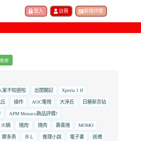
查詢
人家不知道啦
出閨閣記
Xperia 1 II
諾丘
操作
AOC電視
大淨氏
日勝新京站
勞
APM Monaco飾品評價?
火鍋
燒肉'
燒肉
壽喜燒
MOMO
鄭多燕
ＢＬ
推理小說
電子書
送禮