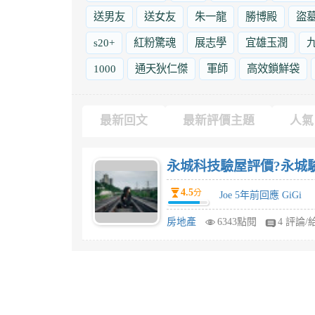
送男友
送女友
朱一龍
勝博殿
盜
s20+
紅粉驚魂
展志學
宜雄玉潤
1000
通天狄仁傑
軍師
高效鎖鮮袋
最新回文
最新評價主題
人氣
永城科技驗屋評價?永城
4.5
分
Joe 5年前回應 GiGi
房地產
6343點閱
4 評論/