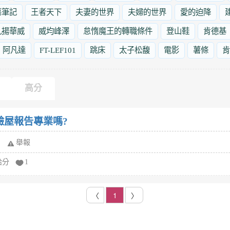
墓筆記
王者天下
夫妻的世界
夫婦的世界
愛的迫降
九揚華威
威均峰澤
怠惰魔王的轉職條件
登山鞋
肯德基
阿凡達
FT-LEF101
跳床
太子松馥
電影
薯條
肯
高分
驗屋報告專業嗎?
舉報
給分
1
〈
1
〉