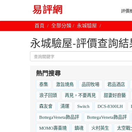
評價推
首頁
全部分類
永城驗屋
永城驗屋-評價查詢結
熱門搜尋
泰集
激旨燒鳥
品田牧場
君品酒店
浪子回頭
再見，不要再見
甜妻好廚藝
森友會
清運
Switch
DCS-8300LH
BottegaVeneta飾品評
BottegaVeneta飾品評
MOMO壽喜燒
鎮魂
火村英生
太空戰