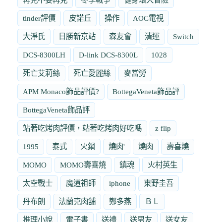
tinder評價
皮諾丘
操作
AOC電視
大淨氏
日勝新京站
森友會
清運
Switch
DCS-8300LH
D-link DCS-8300L
1028
死亡艾莉絲
死亡愛麗絲
麥當勞
APM Monaco飾品評價?
BottegaVeneta飾品評
BottegaVeneta飾品評
站著吃烤肉評價，站著吃烤肉好吃嗎
z flip
1995
泰式
火鍋
燒肉'
燒肉
壽喜燒
MOMO
MOMO壽喜燒
鎮魂
火村英生
太空戰士
魔道祖師
iphone
東野圭吾
丹布朗
法蘭克肉舖
鄭多燕
ＢＬ
推理小說
電子書
送禮
送男友
送女友