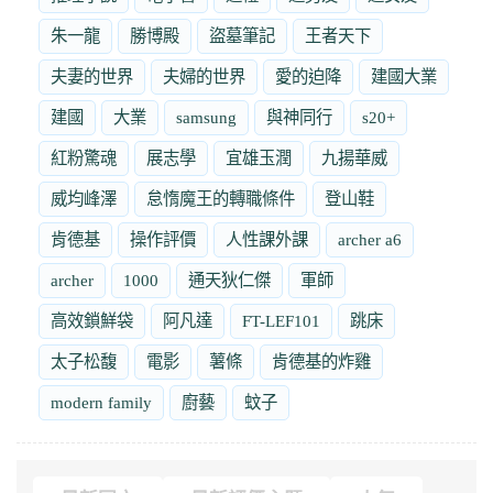
朱一龍
勝博殿
盜墓筆記
王者天下
夫妻的世界
夫婦的世界
愛的迫降
建國大業
建國
大業
samsung
與神同行
s20+
紅粉驚魂
展志學
宜雄玉潤
九揚華威
威均峰澤
怠惰魔王的轉職條件
登山鞋
肯德基
操作評價
人性課外課
archer a6
archer
1000
通天狄仁傑
軍師
高效鎖鮮袋
阿凡達
FT-LEF101
跳床
太子松馥
電影
薯條
肯德基的炸雞
modern family
廚藝
蚊子