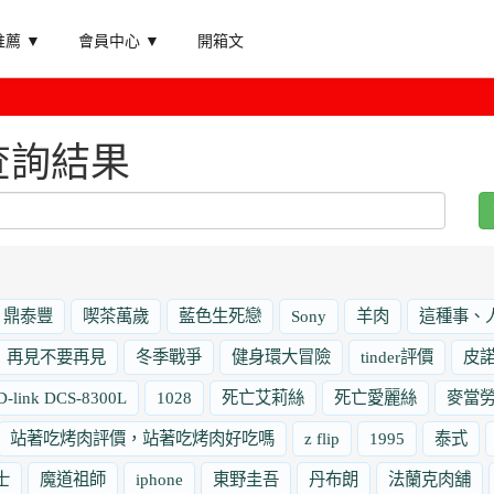
薦 ▼
會員中心 ▼
開箱文
查詢結果
鼎泰豐
喫茶萬歲
藍色生死戀
Sony
羊肉
這種事、
再見不要再見
冬季戰爭
健身環大冒險
tinder評價
皮
D-link DCS-8300L
1028
死亡艾莉絲
死亡愛麗絲
麥當
站著吃烤肉評價，站著吃烤肉好吃嗎
z flip
1995
泰式
士
魔道祖師
iphone
東野圭吾
丹布朗
法蘭克肉舖