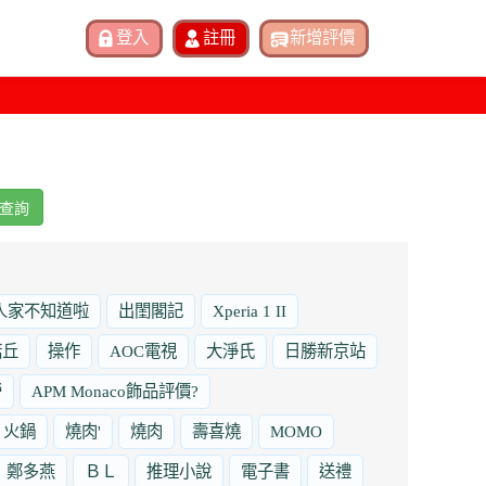
查詢
人家不知道啦
出閨閣記
Xperia 1 II
諾丘
操作
AOC電視
大淨氏
日勝新京站
勞
APM Monaco飾品評價?
火鍋
燒肉'
燒肉
壽喜燒
MOMO
鄭多燕
ＢＬ
推理小說
電子書
送禮