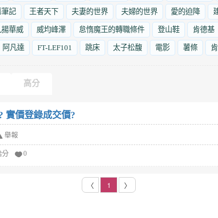
墓筆記
王者天下
夫妻的世界
夫婦的世界
愛的迫降
九揚華威
威均峰澤
怠惰魔王的轉職條件
登山鞋
肯德基
阿凡達
FT-LEF101
跳床
太子松馥
電影
薯條
肯
高分
? 實價登錄成交價?
舉報
給分
0
〈
1
〉