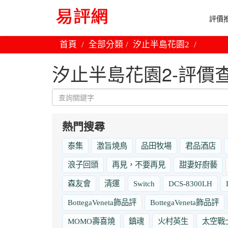
評價推
首頁
全部分類
汐止半島花園2
汐止半島花園2-評價
熱門搜尋
泰集
激旨燒鳥
品田牧場
君品酒店
浪子回頭
再見，不要再見
甜妻好廚藝
森友會
清運
Switch
DCS-8300LH
BottegaVeneta飾品評
BottegaVeneta飾品評
MOMO壽喜燒
鎮魂
火村英生
太空戰