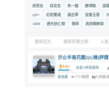
送男友
送女友
朱一龍
勝博殿
盜
s20+
紅粉驚魂
展志學
宜雄玉潤
1000
通天狄仁傑
軍師
高效鎖鮮袋
最新回文
最新評價主題
人氣
汐止半島花園2(G棟)評價
0.0
分
水芸 6年前發布
房地產
1721點閱
0 評論/