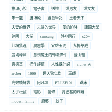
推理小說
電子書
送禮
送男友
送女友
朱一龍
勝博殿
盜墓筆記
王者天下
夫妻的世界
夫婦的世界
愛的迫降
建國大業
建國
大業
samsung
與神同行
s20+
紅粉驚魂
展志學
宜雄玉潤
九揚華威
威均峰澤
怠惰魔王的轉職條件
登山鞋
肯德基
操作評價
人性課外課
archer a6
archer
1000
通天狄仁傑
軍師
高效鎖鮮袋
阿凡達
FT-LEF101
跳床
太子松馥
電影
薯條
肯德基的炸雞
modern family
廚藝
蚊子