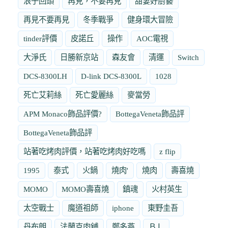
浪子回頭
再見，不要再見
甜妻好廚藝
再見不要再見
冬季戰爭
健身環大冒險
tinder評價
皮諾丘
操作
AOC電視
大淨氏
日勝新京站
森友會
清運
Switch
DCS-8300LH
D-link DCS-8300L
1028
死亡艾莉絲
死亡愛麗絲
麥當勞
APM Monaco飾品評價?
BottegaVeneta飾品評
BottegaVeneta飾品評
站著吃烤肉評價，站著吃烤肉好吃嗎
z flip
1995
泰式
火鍋
燒肉'
燒肉
壽喜燒
MOMO
MOMO壽喜燒
鎮魂
火村英生
太空戰士
魔道祖師
iphone
東野圭吾
丹布朗
法蘭克肉舖
鄭多燕
ＢＬ