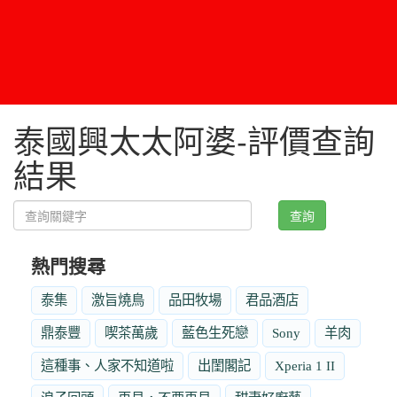
泰國興太太阿婆-評價查詢
結果
查詢
熱門搜尋
泰集
激旨燒鳥
品田牧場
君品酒店
鼎泰豐
喫茶萬歲
藍色生死戀
Sony
羊肉
這種事、人家不知道啦
出閨閣記
Xperia 1 II