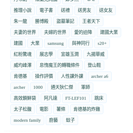
推理小說
電子書
送禮
送男友
送女友
朱一龍
勝博殿
盜墓筆記
王者天下
夫妻的世界
夫婦的世界
愛的迫降
建國大業
建國
大業
samsung
與神同行
s20+
紅粉驚魂
展志學
宜雄玉潤
九揚華威
威均峰澤
怠惰魔王的轉職條件
登山鞋
肯德基
操作評價
人性課外課
archer a6
archer
1000
通天狄仁傑
軍師
高效鎖鮮袋
阿凡達
FT-LEF101
跳床
太子松馥
電影
薯條
肯德基的炸雞
modern family
廚藝
蚊子