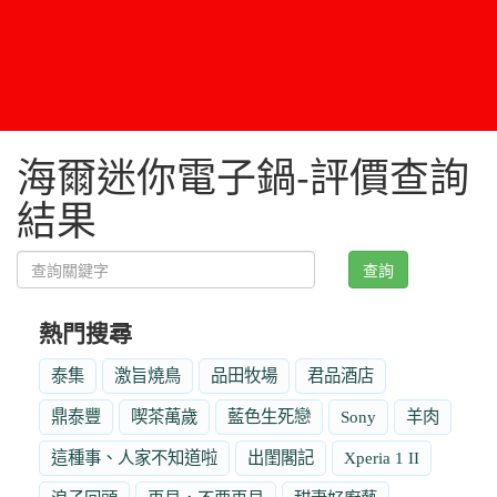
海爾迷你電子鍋-評價查詢
結果
查詢
熱門搜尋
泰集
激旨燒鳥
品田牧場
君品酒店
鼎泰豐
喫茶萬歲
藍色生死戀
Sony
羊肉
這種事、人家不知道啦
出閨閣記
Xperia 1 II