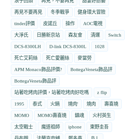
浪子回頭
再見，不要再見
甜妻好廚藝
再見不要再見
冬季戰爭
健身環大冒險
tinder評價
皮諾丘
操作
AOC電視
大淨氏
日勝新京站
森友會
清運
Switch
DCS-8300LH
D-link DCS-8300L
1028
死亡艾莉絲
死亡愛麗絲
麥當勞
APM Monaco飾品評價?
BottegaVeneta飾品評
BottegaVeneta飾品評
站著吃烤肉評價，站著吃烤肉好吃嗎
z flip
1995
泰式
火鍋
燒肉'
燒肉
壽喜燒
MOMO
MOMO壽喜燒
鎮魂
火村英生
太空戰士
魔道祖師
iphone
東野圭吾
丹布朗
法蘭克肉舖
鄭多燕
ＢＬ