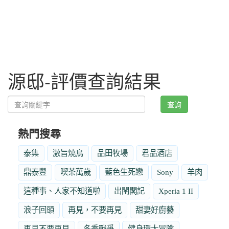
源邸-評價查詢結果
查詢
熱門搜尋
泰集
激旨燒鳥
品田牧場
君品酒店
鼎泰豐
喫茶萬歲
藍色生死戀
Sony
羊肉
這種事、人家不知道啦
出閨閣記
Xperia 1 II
浪子回頭
再見，不要再見
甜妻好廚藝
再見不要再見
冬季戰爭
健身環大冒險