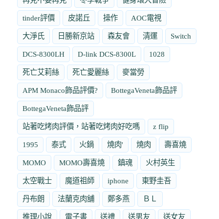
tinder評價
皮諾丘
操作
AOC電視
大淨氏
日勝新京站
森友會
清運
Switch
DCS-8300LH
D-link DCS-8300L
1028
死亡艾莉絲
死亡愛麗絲
麥當勞
APM Monaco飾品評價?
BottegaVeneta飾品評
BottegaVeneta飾品評
站著吃烤肉評價，站著吃烤肉好吃嗎
z flip
1995
泰式
火鍋
燒肉'
燒肉
壽喜燒
MOMO
MOMO壽喜燒
鎮魂
火村英生
太空戰士
魔道祖師
iphone
東野圭吾
丹布朗
法蘭克肉舖
鄭多燕
ＢＬ
推理小說
電子書
送禮
送男友
送女友