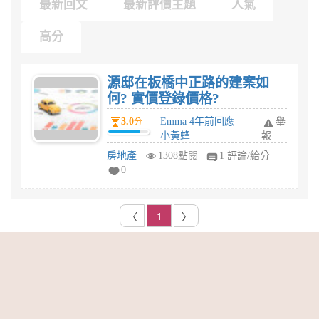
最新回文
最新評價主題
人氣
高分
源邸在板橋中正路的建案如
何? 實價登錄價格?
3.0
Emma 4年前回應
舉
分
小黃蜂
報
房地產
1308點閱
1 評論/給分
0
〈
1
〉