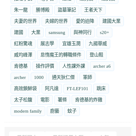
朱一龍
勝博殿
盜墓筆記
王者天下
夫妻的世界
夫婦的世界
愛的迫降
建國大業
建國
大業
samsung
與神同行
s20+
紅粉驚魂
展志學
宜雄玉潤
九揚華威
威均峰澤
怠惰魔王的轉職條件
登山鞋
肯德基
操作評價
人性課外課
archer a6
archer
1000
通天狄仁傑
軍師
高效鎖鮮袋
阿凡達
FT-LEF101
跳床
太子松馥
電影
薯條
肯德基的炸雞
modern family
廚藝
蚊子