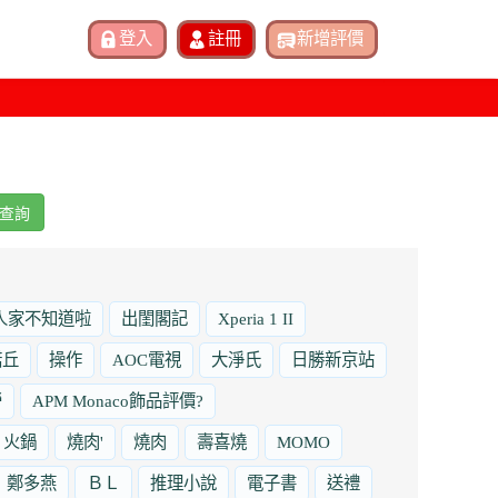
查詢
人家不知道啦
出閨閣記
Xperia 1 II
諾丘
操作
AOC電視
大淨氏
日勝新京站
勞
APM Monaco飾品評價?
火鍋
燒肉'
燒肉
壽喜燒
MOMO
鄭多燕
ＢＬ
推理小說
電子書
送禮