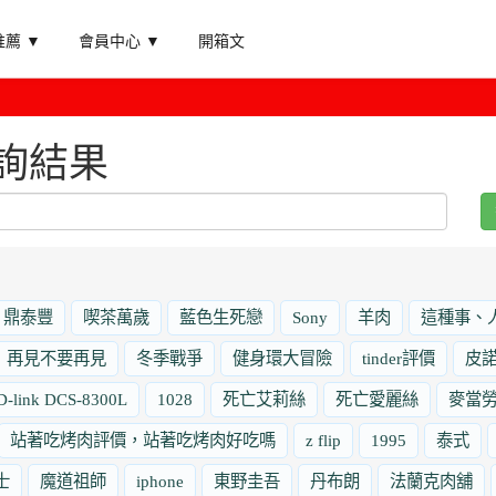
薦 ▼
會員中心 ▼
開箱文
詢結果
鼎泰豐
喫茶萬歲
藍色生死戀
Sony
羊肉
這種事、
再見不要再見
冬季戰爭
健身環大冒險
tinder評價
皮
D-link DCS-8300L
1028
死亡艾莉絲
死亡愛麗絲
麥當
站著吃烤肉評價，站著吃烤肉好吃嗎
z flip
1995
泰式
士
魔道祖師
iphone
東野圭吾
丹布朗
法蘭克肉舖