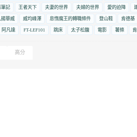
墓筆記
王者天下
夫妻的世界
夫婦的世界
愛的迫降
九揚華威
威均峰澤
怠惰魔王的轉職條件
登山鞋
肯德基
阿凡達
FT-LEF101
跳床
太子松馥
電影
薯條
肯
高分