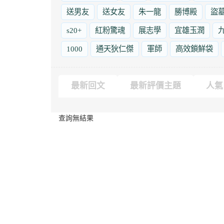
送男友
送女友
朱一龍
勝博殿
盜
s20+
紅粉驚魂
展志學
宜雄玉潤
1000
通天狄仁傑
軍師
高效鎖鮮袋
最新回文
最新評價主題
人氣
查詢無結果