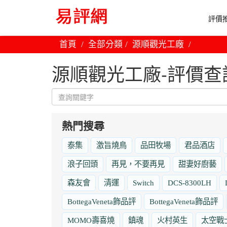
評價推
首頁
全部分類
源順觀光工廠
源順觀光工廠-評價查
熱門搜尋
泰集
激旨燒鳥
品田牧場
君品酒店
浪子回頭
再見，不要再見
甜妻好廚藝
森友會
清運
Switch
DCS-8300LH
BottegaVeneta飾品評
BottegaVeneta飾品評
MOMO壽喜燒
鎮魂
火村英生
太空戰