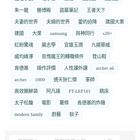
朱一龍
勝博殿
盜墓筆記
王者天下
夫妻的世界
夫婦的世界
愛的迫降
建國大業
建國
大業
samsung
與神同行
s20+
紅粉驚魂
展志學
宜雄玉潤
九揚華威
威均峰澤
怠惰魔王的轉職條件
登山鞋
肯德基
操作評價
人性課外課
archer a6
archer
1000
通天狄仁傑
軍師
高效鎖鮮袋
阿凡達
FT-LEF101
跳床
太子松馥
電影
薯條
肯德基的炸雞
modern family
廚藝
蚊子