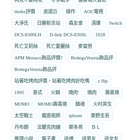
tinder評價
皮諾丘
操作
AOC電視
大淨氏
日勝新京站
森友會
清運
Switch
DCS-8300LH
D-link DCS-8300L
1028
死亡艾莉絲
死亡愛麗絲
麥當勞
APM Monaco飾品評價?
BottegaVeneta飾品評
BottegaVeneta飾品評
站著吃烤肉評價，站著吃烤肉好吃嗎
z flip
1995
泰式
火鍋
燒肉'
燒肉
壽喜燒
MOMO
MOMO壽喜燒
鎮魂
火村英生
太空戰士
魔道祖師
iphone
東野圭吾
丹布朗
法蘭克肉舖
鄭多燕
ＢＬ
推理小說
電子書
送禮
送男友
送女友