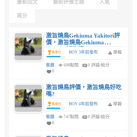
最新回文
最新評價主題
人氣
高分
激旨燒鳥Gekiuma Yakitori評
價，激旨燒鳥Gekiuma
Yakitori好吃嗎?
0.0
BOY 3年前發布
舉報
分
餐廳
608點閱
0 評論/給分
0
激旨燒鳥評價，激旨燒鳥好吃
嗎?
0.0
BOY 4年前發布
舉報
分
餐廳
747點閱
0 評論/給分
0