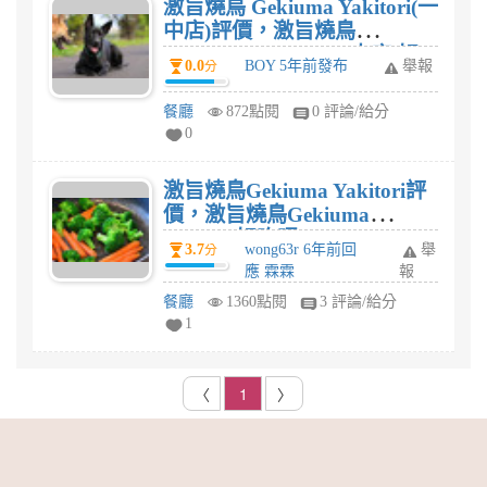
激旨燒鳥 Gekiuma Yakitori(一
中店)評價，激旨燒鳥
Gekiuma Yakitori(一中店)好
0.0
BOY 5年前發布
舉報
分
吃嗎?
餐廳
872點閱
0 評論/給分
0
激旨燒鳥Gekiuma Yakitori評
價，激旨燒鳥Gekiuma
Yakitori好吃嗎?
3.7
wong63r 6年前回
舉
分
應 霖霖
報
餐廳
1360點閱
3 評論/給分
1
〈
1
〉