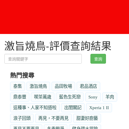
激旨燒鳥-評價查詢結果
查詢
熱門搜尋
泰集
激旨燒鳥
品田牧場
君品酒店
鼎泰豐
喫茶萬歲
藍色生死戀
Sony
羊肉
這種事、人家不知道啦
出閨閣記
Xperia 1 II
浪子回頭
再見，不要再見
甜妻好廚藝
再見不要再見
冬季戰爭
健身環大冒險