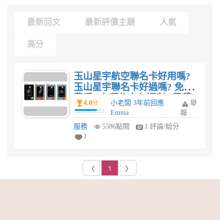
最新回文
最新評價主題
人氣
高分
玉山星宇航空聯名卡好用嗎?
玉山星宇聯名卡好過嗎? 免年
費嗎? 有哪些卡友福利? 累積
4.0
小老闆 3年前回應
舉
分
哩程之類的?
Emma
報
服務
5586點閱
1 評論/給分
1
〈
1
〉