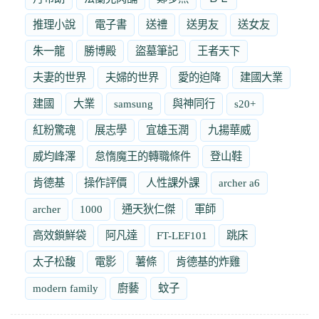
推理小說
電子書
送禮
送男友
送女友
朱一龍
勝博殿
盜墓筆記
王者天下
夫妻的世界
夫婦的世界
愛的迫降
建國大業
建國
大業
samsung
與神同行
s20+
紅粉驚魂
展志學
宜雄玉潤
九揚華威
威均峰澤
怠惰魔王的轉職條件
登山鞋
肯德基
操作評價
人性課外課
archer a6
archer
1000
通天狄仁傑
軍師
高效鎖鮮袋
阿凡達
FT-LEF101
跳床
太子松馥
電影
薯條
肯德基的炸雞
modern family
廚藝
蚊子