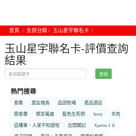
首頁
全部分類
玉山星宇聯名卡
玉山星宇聯名卡-評價查詢
結果
查詢
熱門搜尋
泰集
激旨燒鳥
品田牧場
君品酒店
鼎泰豐
喫茶萬歲
藍色生死戀
Sony
羊肉
這種事、人家不知道啦
出閨閣記
Xperia 1 II