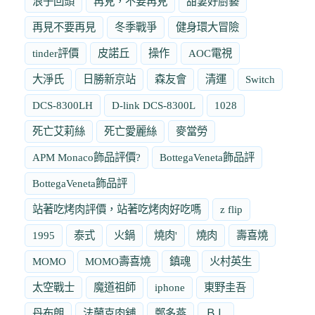
浪子回頭
再見，不要再見
甜妻好廚藝
再見不要再見
冬季戰爭
健身環大冒險
tinder評價
皮諾丘
操作
AOC電視
大淨氏
日勝新京站
森友會
清運
Switch
DCS-8300LH
D-link DCS-8300L
1028
死亡艾莉絲
死亡愛麗絲
麥當勞
APM Monaco飾品評價?
BottegaVeneta飾品評
BottegaVeneta飾品評
站著吃烤肉評價，站著吃烤肉好吃嗎
z flip
1995
泰式
火鍋
燒肉'
燒肉
壽喜燒
MOMO
MOMO壽喜燒
鎮魂
火村英生
太空戰士
魔道祖師
iphone
東野圭吾
丹布朗
法蘭克肉舖
鄭多燕
ＢＬ