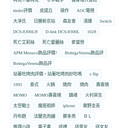
tinder評價
皮諾丘
操作
AOC電視
大淨氏
日勝新京站
森友會
清運
Switch
DCS-8300LH
D-link DCS-8300L
1028
死亡艾莉絲
死亡愛麗絲
麥當勞
APM Monaco飾品評價?
BottegaVeneta飾品評
BottegaVeneta飾品評
站著吃烤肉評價，站著吃烤肉好吃嗎
z flip
1995
泰式
火鍋
燒肉'
燒肉
壽喜燒
MOMO
MOMO壽喜燒
鎮魂
火村英生
太空戰士
魔道祖師
iphone
東野圭吾
丹布朗
法蘭克肉舖
鄭多燕
ＢＬ
推理小說
電子書
送禮
送男友
送女友