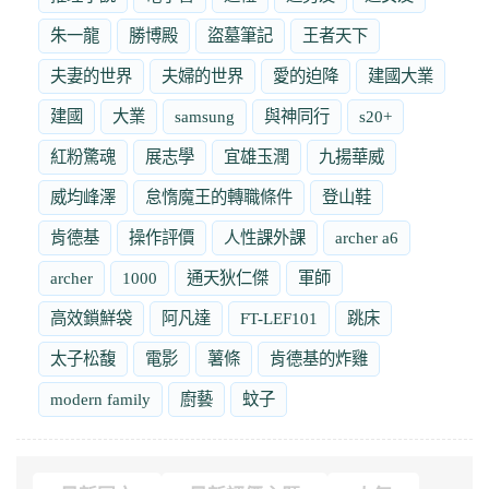
朱一龍
勝博殿
盜墓筆記
王者天下
夫妻的世界
夫婦的世界
愛的迫降
建國大業
建國
大業
samsung
與神同行
s20+
紅粉驚魂
展志學
宜雄玉潤
九揚華威
威均峰澤
怠惰魔王的轉職條件
登山鞋
肯德基
操作評價
人性課外課
archer a6
archer
1000
通天狄仁傑
軍師
高效鎖鮮袋
阿凡達
FT-LEF101
跳床
太子松馥
電影
薯條
肯德基的炸雞
modern family
廚藝
蚊子