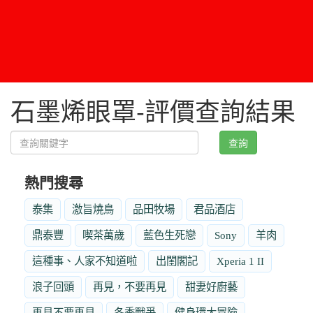
石墨烯眼罩-評價查詢結果
查詢
熱門搜尋
泰集
激旨燒鳥
品田牧場
君品酒店
鼎泰豐
喫茶萬歲
藍色生死戀
Sony
羊肉
這種事、人家不知道啦
出閨閣記
Xperia 1 II
浪子回頭
再見，不要再見
甜妻好廚藝
再見不要再見
冬季戰爭
健身環大冒險