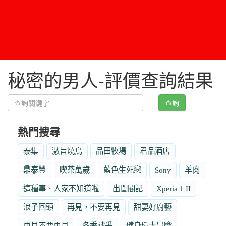
秘密的男人-評價查詢結果
查詢
熱門搜尋
泰集
激旨燒鳥
品田牧場
君品酒店
鼎泰豐
喫茶萬歲
藍色生死戀
Sony
羊肉
這種事、人家不知道啦
出閨閣記
Xperia 1 II
浪子回頭
再見，不要再見
甜妻好廚藝
再見不要再見
冬季戰爭
健身環大冒險