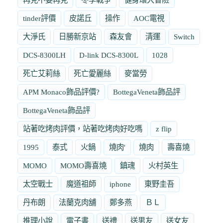
tinder評價
皮諾丘
操作
AOC電視
大淨氏
日勝新京站
森友會
清運
Switch
DCS-8300LH
D-link DCS-8300L
1028
死亡艾莉絲
死亡愛麗絲
麥當勞
APM Monaco飾品評價?
BottegaVeneta飾品評
BottegaVeneta飾品評
站著吃烤肉評價，站著吃烤肉好吃嗎
z flip
1995
泰式
火鍋
燒肉'
燒肉
壽喜燒
MOMO
MOMO壽喜燒
鎮魂
火村英生
太空戰士
魔道祖師
iphone
東野圭吾
丹布朗
法蘭克肉舖
鄭多燕
ＢＬ
推理小說
電子書
送禮
送男友
送女友