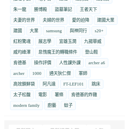
朱一龍
勝博殿
盜墓筆記
王者天下
夫妻的世界
夫婦的世界
愛的迫降
建國大業
建國
大業
samsung
與神同行
s20+
紅粉驚魂
展志學
宜雄玉潤
九揚華威
威均峰澤
怠惰魔王的轉職條件
登山鞋
肯德基
操作評價
人性課外課
archer a6
archer
1000
通天狄仁傑
軍師
高效鎖鮮袋
阿凡達
FT-LEF101
跳床
太子松馥
電影
薯條
肯德基的炸雞
modern family
廚藝
蚊子