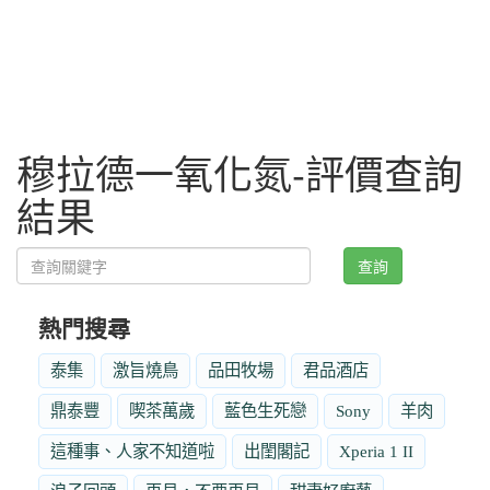
穆拉德一氧化氮-評價查詢
結果
查詢
熱門搜尋
泰集
激旨燒鳥
品田牧場
君品酒店
鼎泰豐
喫茶萬歲
藍色生死戀
Sony
羊肉
這種事、人家不知道啦
出閨閣記
Xperia 1 II