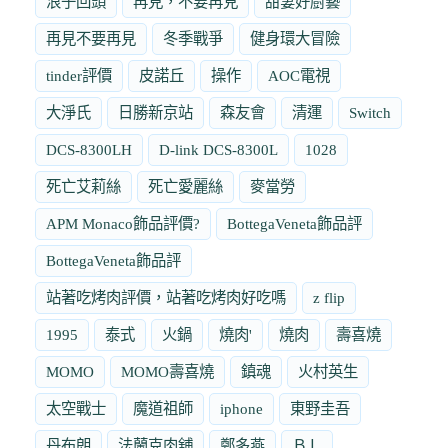
浪子回頭
再見，不要再見
甜妻好廚藝
再見不要再見
冬季戰爭
健身環大冒險
tinder評價
皮諾丘
操作
AOC電視
大淨氏
日勝新京站
森友會
清運
Switch
DCS-8300LH
D-link DCS-8300L
1028
死亡艾莉絲
死亡愛麗絲
麥當勞
APM Monaco飾品評價?
BottegaVeneta飾品評
BottegaVeneta飾品評
站著吃烤肉評價，站著吃烤肉好吃嗎
z flip
1995
泰式
火鍋
燒肉'
燒肉
壽喜燒
MOMO
MOMO壽喜燒
鎮魂
火村英生
太空戰士
魔道祖師
iphone
東野圭吾
丹布朗
法蘭克肉舖
鄭多燕
ＢＬ