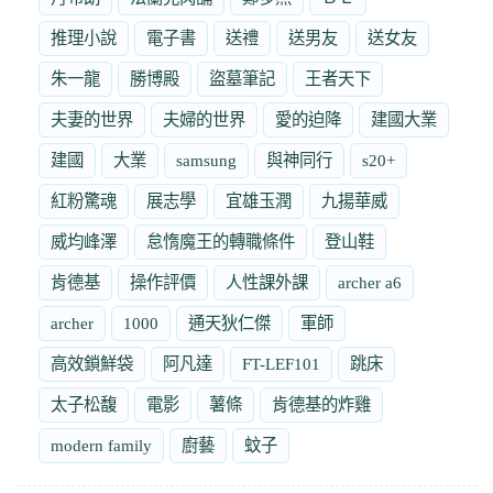
推理小說
電子書
送禮
送男友
送女友
朱一龍
勝博殿
盜墓筆記
王者天下
夫妻的世界
夫婦的世界
愛的迫降
建國大業
建國
大業
samsung
與神同行
s20+
紅粉驚魂
展志學
宜雄玉潤
九揚華威
威均峰澤
怠惰魔王的轉職條件
登山鞋
肯德基
操作評價
人性課外課
archer a6
archer
1000
通天狄仁傑
軍師
高效鎖鮮袋
阿凡達
FT-LEF101
跳床
太子松馥
電影
薯條
肯德基的炸雞
modern family
廚藝
蚊子