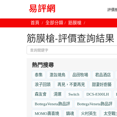
評價推
首頁
全部分類
筋膜槍
筋膜槍-評價查詢結果
熱門搜尋
泰集
激旨燒鳥
品田牧場
君品酒店
浪子回頭
再見，不要再見
甜妻好廚藝
森友會
清運
Switch
DCS-8300LH
BottegaVeneta飾品評
BottegaVeneta飾品評
MOMO壽喜燒
鎮魂
火村英生
太空戰