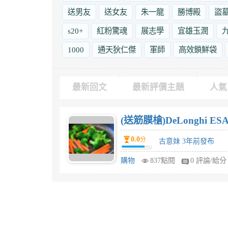
送男友
送女友
朱一龍
勝博殿
盜
s20+
紅粉驚魂
展志學
宜雄玉潤
1000
通天狄仁傑
軍師
高效鎖鮮袋
最新回文
最新評價主題
人氣
(送筋膜槍)DeLonghi
0.0
分
古意妹 3年前發布
購物
837點閱
0 評論/給分