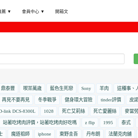
薦 ▼
會員中心 ▼
開箱文
鼎泰豐
喫茶萬歲
藍色生死戀
Sony
羊肉
這種事、
再見不要再見
冬季戰爭
健身環大冒險
tinder評價
皮
D-link DCS-8300L
1028
死亡艾莉絲
死亡愛麗絲
麥當
站著吃烤肉評價，站著吃烤肉好吃嗎
z flip
1995
泰式
士
魔道祖師
iphone
東野圭吾
丹布朗
法蘭克肉舖