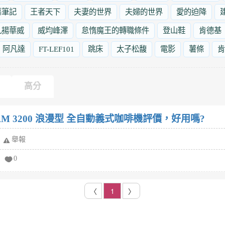
墓筆記
王者天下
夫妻的世界
夫婦的世界
愛的迫降
九揚華威
威均峰澤
怠惰魔王的轉職條件
登山鞋
肯德基
阿凡達
FT-LEF101
跳床
太子松馥
電影
薯條
肯
高分
 ESAM 3200 浪漫型 全自動義式咖啡機評價，好用嗎?
舉報
0
〈
1
〉