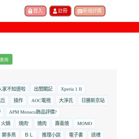
查詢
人家不知道啦
出閨閣記
Xperia 1 II
諾丘
操作
AOC電視
大淨氏
日勝新京站
勞
APM Monaco飾品評價?
火鍋
燒肉'
燒肉
壽喜燒
MOMO
鄭多燕
ＢＬ
推理小說
電子書
送禮