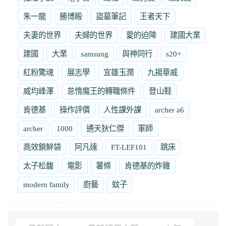
朱一龍
勝博殿
盜墓筆記
王者天下
夫妻的世界
夫婦的世界
愛的迫降
建國大業
建國
大業
samsung
與神同行
s20+
紅粉驚魂
展志學
宜雄玉潤
九揚華威
威均峰澤
怠惰魔王的轉職條件
登山鞋
肯德基
操作評價
人性課外課
archer a6
archer
1000
通天狄仁傑
軍師
高效鎖鮮袋
阿凡達
FT-LEF101
跳床
太子松馥
電影
薯條
肯德基的炸雞
modern family
廚藝
蚊子