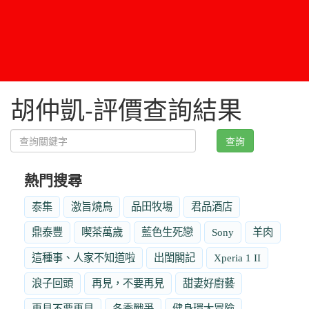
胡仲凱-評價查詢結果
查詢
熱門搜尋
泰集
激旨燒鳥
品田牧場
君品酒店
鼎泰豐
喫茶萬歲
藍色生死戀
Sony
羊肉
這種事、人家不知道啦
出閨閣記
Xperia 1 II
浪子回頭
再見，不要再見
甜妻好廚藝
再見不要再見
冬季戰爭
健身環大冒險