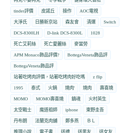
tinder評價
皮諾丘
操作
AOC電視
大淨氏
日勝新京站
森友會
清運
Switch
DCS-8300LH
D-link DCS-8300L
1028
死亡艾莉絲
死亡愛麗絲
麥當勞
APM Monaco飾品評價?
BottegaVeneta飾品評
BottegaVeneta飾品評
站著吃烤肉評價，站著吃烤肉好吃嗎
z flip
1995
泰式
火鍋
燒肉'
燒肉
壽喜燒
MOMO
MOMO壽喜燒
鎮魂
火村英生
太空戰士
魔道祖師
iphone
東野圭吾
丹布朗
法蘭克肉舖
鄭多燕
ＢＬ
推理小說
電子書
送禮
送男友
送女友