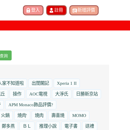
查詢
人家不知道啦
出閨閣記
Xperia 1 II
諾丘
操作
AOC電視
大淨氏
日勝新京站
勞
APM Monaco飾品評價?
火鍋
燒肉'
燒肉
壽喜燒
MOMO
鄭多燕
ＢＬ
推理小說
電子書
送禮