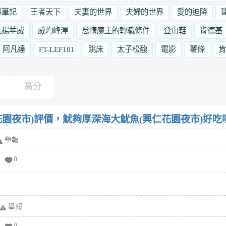
墓筆記
王者天下
夫妻的世界
夫婦的世界
愛的迫降
九揚華威
威均峰澤
怠惰魔王的轉職條件
登山鞋
肯德基
阿凡達
FT-LEF101
跳床
太子松馥
電影
薯條
肯
高分
園夜市)評價，魷夠厚深海大魷魚(興仁花園夜市)好吃
舉報
0
舉報
0