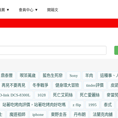
薦 ▼
會員中心 ▼
開箱文
鼎泰豐
喫茶萬歲
藍色生死戀
Sony
羊肉
這種事、
再見不要再見
冬季戰爭
健身環大冒險
tinder評價
皮
D-link DCS-8300L
1028
死亡艾莉絲
死亡愛麗絲
麥當
站著吃烤肉評價，站著吃烤肉好吃嗎
z flip
1995
泰式
士
魔道祖師
iphone
東野圭吾
丹布朗
法蘭克肉舖