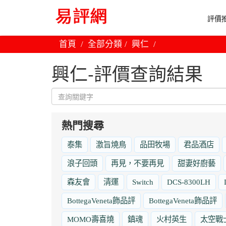
評價推
首頁
全部分類
興仁
興仁-評價查詢結果
熱門搜尋
泰集
激旨燒鳥
品田牧場
君品酒店
浪子回頭
再見，不要再見
甜妻好廚藝
森友會
清運
Switch
DCS-8300LH
BottegaVeneta飾品評
BottegaVeneta飾品評
MOMO壽喜燒
鎮魂
火村英生
太空戰