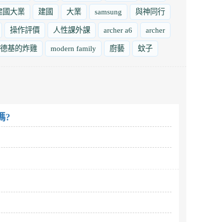
建國大業
建國
大業
samsung
與神同行
操作評價
人性課外課
archer a6
archer
德基的炸雞
modern family
廚藝
蚊子
嗎?