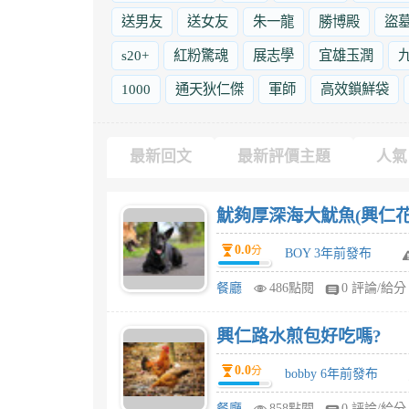
送男友
送女友
朱一龍
勝博殿
盜
s20+
紅粉驚魂
展志學
宜雄玉潤
1000
通天狄仁傑
軍師
高效鎖鮮袋
最新回文
最新評價主題
人氣
魷夠厚深海大魷魚(興仁花
0.0
分
BOY 3年前發布
餐廳
486點閱
0 評論/給分
興仁路水煎包好吃嗎?
0.0
分
bobby 6年前發布
餐廳
858點閱
0 評論/給分