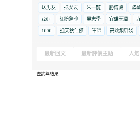
送男友
送女友
朱一龍
勝博殿
盜
s20+
紅粉驚魂
展志學
宜雄玉潤
1000
通天狄仁傑
軍師
高效鎖鮮袋
最新回文
最新評價主題
人氣
查詢無結果