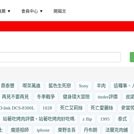
薦 ▼
會員中心 ▼
開箱文
鼎泰豐
喫茶萬歲
藍色生死戀
Sony
羊肉
這種事、
再見不要再見
冬季戰爭
健身環大冒險
tinder評價
皮
D-link DCS-8300L
1028
死亡艾莉絲
死亡愛麗絲
麥當
站著吃烤肉評價，站著吃烤肉好吃嗎
z flip
1995
泰式
士
魔道祖師
iphone
東野圭吾
丹布朗
法蘭克肉舖