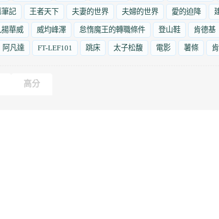
墓筆記
王者天下
夫妻的世界
夫婦的世界
愛的迫降
九揚華威
威均峰澤
怠惰魔王的轉職條件
登山鞋
肯德基
阿凡達
FT-LEF101
跳床
太子松馥
電影
薯條
肯
高分