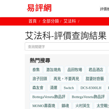
評價推
首頁
全部分類
艾法科
艾法科-評價查詢結果
熱門搜尋
泰集
激旨燒鳥
品田牧場
君品酒店
浪子回頭
再見，不要再見
甜妻好廚藝
森友會
清運
Switch
DCS-8300LH
BottegaVeneta飾品評
BottegaVeneta飾品評
MOMO壽喜燒
鎮魂
火村英生
太空戰