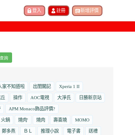
查詢
人家不知道啦
出閨閣記
Xperia 1 II
諾丘
操作
AOC電視
大淨氏
日勝新京站
勞
APM Monaco飾品評價?
火鍋
燒肉'
燒肉
壽喜燒
MOMO
鄭多燕
ＢＬ
推理小說
電子書
送禮