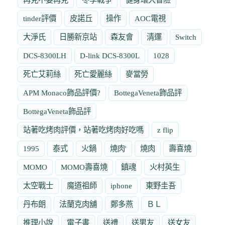
tinder評價
皮諾丘
操作
AOC電視
大淨氏
日勝新京站
森友會
清運
Switch
DCS-8300LH
D-link DCS-8300L
1028
死亡艾莉絲
死亡愛麗絲
麥當勞
APM Monaco飾品評價?
BottegaVeneta飾品評
BottegaVeneta飾品評
站著吃烤肉評價，站著吃烤肉好吃嗎
z flip
1995
泰式
火鍋
燒肉'
燒肉
壽喜燒
MOMO
MOMO壽喜燒
鎮魂
火村英生
太空戰士
魔道祖師
iphone
東野圭吾
丹布朗
法蘭克肉舖
鄭多燕
ＢＬ
推理小說
電子書
送禮
送男友
送女友