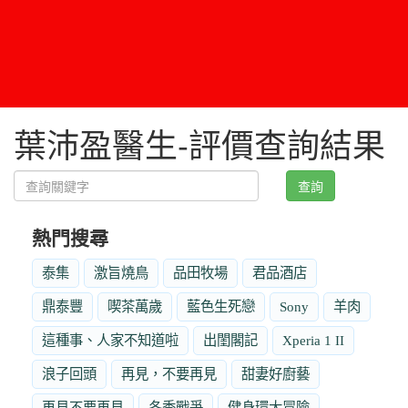
葉沛盈醫生-評價查詢結果
查詢
熱門搜尋
泰集
激旨燒鳥
品田牧場
君品酒店
鼎泰豐
喫茶萬歲
藍色生死戀
Sony
羊肉
這種事、人家不知道啦
出閨閣記
Xperia 1 II
浪子回頭
再見，不要再見
甜妻好廚藝
再見不要再見
冬季戰爭
健身環大冒險