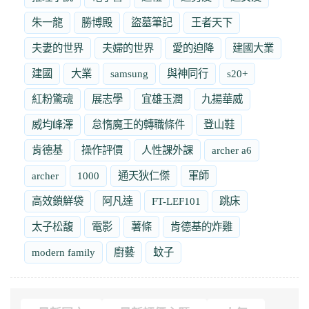
朱一龍
勝博殿
盜墓筆記
王者天下
夫妻的世界
夫婦的世界
愛的迫降
建國大業
建國
大業
samsung
與神同行
s20+
紅粉驚魂
展志學
宜雄玉潤
九揚華威
威均峰澤
怠惰魔王的轉職條件
登山鞋
肯德基
操作評價
人性課外課
archer a6
archer
1000
通天狄仁傑
軍師
高效鎖鮮袋
阿凡達
FT-LEF101
跳床
太子松馥
電影
薯條
肯德基的炸雞
modern family
廚藝
蚊子