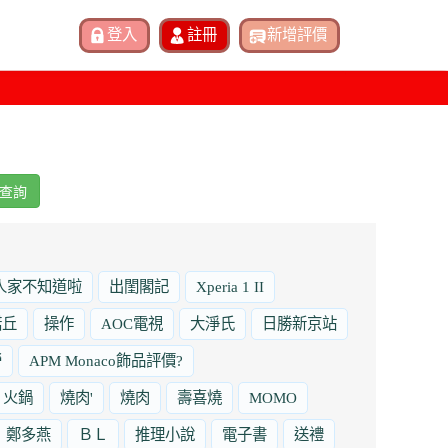
查詢
人家不知道啦
出閨閣記
Xperia 1 II
諾丘
操作
AOC電視
大淨氏
日勝新京站
勞
APM Monaco飾品評價?
火鍋
燒肉'
燒肉
壽喜燒
MOMO
鄭多燕
ＢＬ
推理小說
電子書
送禮