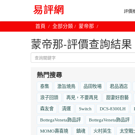
評價推
首頁
全部分類
蒙帝那
蒙帝那-評價查詢結果
熱門搜尋
泰集
激旨燒鳥
品田牧場
君品酒店
浪子回頭
再見，不要再見
甜妻好廚藝
森友會
清運
Switch
DCS-8300LH
BottegaVeneta飾品評
BottegaVeneta飾品評
MOMO壽喜燒
鎮魂
火村英生
太空戰