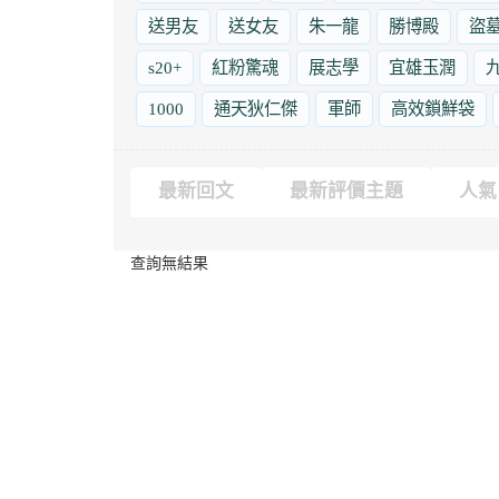
送男友
送女友
朱一龍
勝博殿
盜
s20+
紅粉驚魂
展志學
宜雄玉潤
1000
通天狄仁傑
軍師
高效鎖鮮袋
最新回文
最新評價主題
人氣
查詢無結果