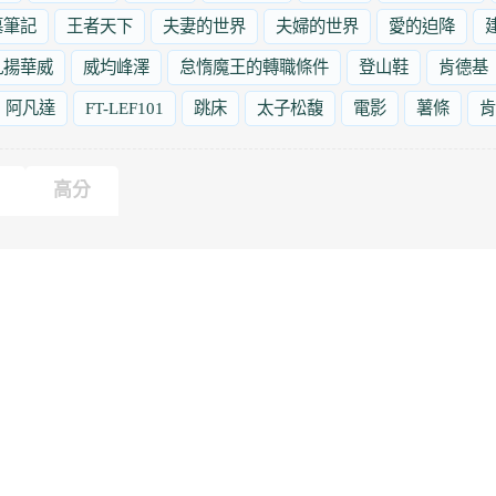
墓筆記
王者天下
夫妻的世界
夫婦的世界
愛的迫降
九揚華威
威均峰澤
怠惰魔王的轉職條件
登山鞋
肯德基
阿凡達
FT-LEF101
跳床
太子松馥
電影
薯條
肯
高分