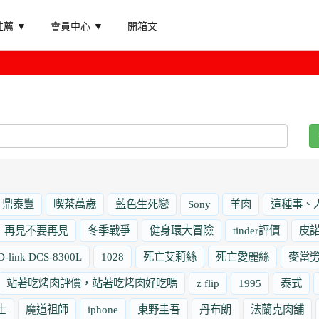
薦 ▼
會員中心 ▼
開箱文
鼎泰豐
喫茶萬歲
藍色生死戀
Sony
羊肉
這種事、
再見不要再見
冬季戰爭
健身環大冒險
tinder評價
皮
D-link DCS-8300L
1028
死亡艾莉絲
死亡愛麗絲
麥當
站著吃烤肉評價，站著吃烤肉好吃嗎
z flip
1995
泰式
士
魔道祖師
iphone
東野圭吾
丹布朗
法蘭克肉舖