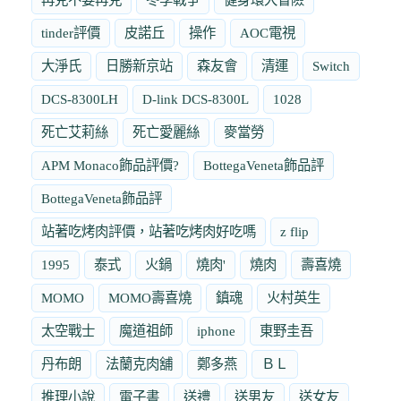
tinder評價
皮諾丘
操作
AOC電視
大淨氏
日勝新京站
森友會
清運
Switch
DCS-8300LH
D-link DCS-8300L
1028
死亡艾莉絲
死亡愛麗絲
麥當勞
APM Monaco飾品評價?
BottegaVeneta飾品評
BottegaVeneta飾品評
站著吃烤肉評價，站著吃烤肉好吃嗎
z flip
1995
泰式
火鍋
燒肉'
燒肉
壽喜燒
MOMO
MOMO壽喜燒
鎮魂
火村英生
太空戰士
魔道祖師
iphone
東野圭吾
丹布朗
法蘭克肉舖
鄭多燕
ＢＬ
推理小說
電子書
送禮
送男友
送女友