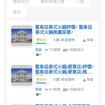
最新回文
最新評價主題
人氣
高分
藍象廷泰式火鍋評價? 藍象廷
泰式火鍋推薦菜單?
0.0
小璦 4年前發布
舉報
分
餐廳
701點閱
0 評論/給分
0
藍象廷泰式火鍋(愛買店)評價?
藍象廷泰式火鍋(愛買店)推薦
菜單?
0.0
小璦 6年前發布
舉報
分
餐廳
967點閱
0 評論/給分
0