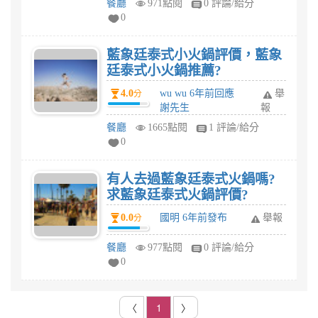
餐廳
971點閱
0 評論/給分
0
藍象廷泰式小火鍋評價，藍象
廷泰式小火鍋推薦?
4.0
wu wu 6年前回應
舉
分
謝先生
報
餐廳
1665點閱
1 評論/給分
0
有人去過藍象廷泰式火鍋嗎?
求藍象廷泰式火鍋評價?
0.0
國明 6年前發布
舉報
分
餐廳
977點閱
0 評論/給分
0
〈
1
〉