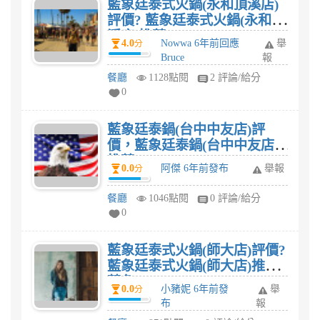
藍象廷泰式火鍋(永和頂溪店)
評價? 藍象廷泰式火鍋(永和頂
溪店)推薦?
4.0
Nowwa 6年前回應
舉
分
Bruce
報
餐廳
1128點閱
2 評論/給分
0
藍象廷泰鍋(台中中友店)評
價，藍象廷泰鍋(台中中友店)
推薦?
0.0
阿傑 6年前發布
舉報
分
餐廳
1046點閱
0 評論/給分
0
藍象廷泰式火鍋(師大店)評價?
藍象廷泰式火鍋(師大店)推薦
菜色?
0.0
小豬妮 6年前發
舉
分
布
報