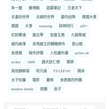
朱一龍
勝博殿
盜墓筆記
王者天下
夫妻的世界
夫婦的世界
愛的迫降
建國大業
建國
大業
samsung
與神同行
s20+
紅粉驚魂
展志學
宜雄玉潤
九揚華威
威均峰澤
怠惰魔王的轉職條件
登山鞋
肯德基
操作評價
人性課外課
archer a6
archer
1000
通天狄仁傑
軍師
高效鎖鮮袋
阿凡達
FT-LEF101
跳床
太子松馥
電影
薯條
肯德基的炸雞
modern family
廚藝
蚊子