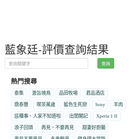
藍象廷-評價查詢結果
查詢
熱門搜尋
泰集
激旨燒鳥
品田牧場
君品酒店
鼎泰豐
喫茶萬歲
藍色生死戀
Sony
羊肉
這種事、人家不知道啦
出閨閣記
Xperia 1 II
浪子回頭
再見，不要再見
甜妻好廚藝
再見不要再見
冬季戰爭
健身環大冒險