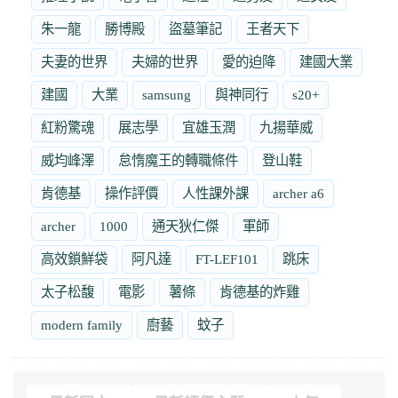
朱一龍
勝博殿
盜墓筆記
王者天下
夫妻的世界
夫婦的世界
愛的迫降
建國大業
建國
大業
samsung
與神同行
s20+
紅粉驚魂
展志學
宜雄玉潤
九揚華威
威均峰澤
怠惰魔王的轉職條件
登山鞋
肯德基
操作評價
人性課外課
archer a6
archer
1000
通天狄仁傑
軍師
高效鎖鮮袋
阿凡達
FT-LEF101
跳床
太子松馥
電影
薯條
肯德基的炸雞
modern family
廚藝
蚊子