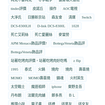
tinder評價
皮諾丘
操作
AOC電視
大淨氏
日勝新京站
森友會
清運
Switch
DCS-8300LH
D-link DCS-8300L
1028
死亡艾莉絲
死亡愛麗絲
麥當勞
APM Monaco飾品評價?
BottegaVeneta飾品評
BottegaVeneta飾品評
站著吃烤肉評價，站著吃烤肉好吃嗎
z flip
1995
泰式
火鍋
燒肉'
燒肉
壽喜燒
MOMO
MOMO壽喜燒
鎮魂
火村英生
太空戰士
魔道祖師
iphone
東野圭吾
丹布朗
法蘭克肉舖
鄭多燕
ＢＬ
推理小說
電子書
送禮
送男友
送女友