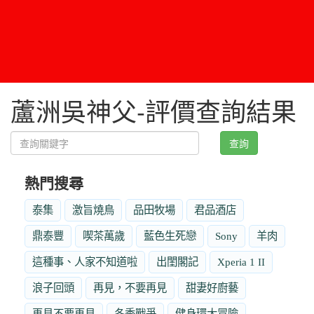
蘆洲吳神父-評價查詢結果
查詢
熱門搜尋
泰集
激旨燒鳥
品田牧場
君品酒店
鼎泰豐
喫茶萬歲
藍色生死戀
Sony
羊肉
這種事、人家不知道啦
出閨閣記
Xperia 1 II
浪子回頭
再見，不要再見
甜妻好廚藝
再見不要再見
冬季戰爭
健身環大冒險