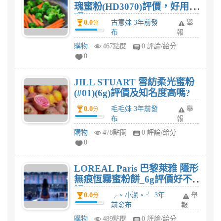
瑰蜜粉(HD3070)評價，好用
嗎?
0.0
古意妹 3年前發
舉
分
布
報
購物
467點閱
0 評論/給分
0
JILL STUART 雪紡柔光蜜粉
(#01)(6g)評價及知名度高嗎?
0.0
毛毛妹 3年前發
舉
分
布
報
購物
478點閱
0 評論/給分
0
LOREAL Paris 巴黎萊雅 隱形
無痕恆霧蜜粉餅_6g評價好不
好?
0.0
╭。小潔。╯ 3年
舉
分
前發布
報
購物
489點閱
0 評論/給分