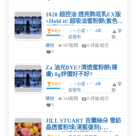
1028 超控油 透亮飾底乳EX版
+Hold it! 超吸油蜜粉餅(紫色)
評價好不好?
0.0
╭。小潔。╯ 4年
舉
分
前發布
報
購物
607點閱
0 評論/給分
0
Za 油光BYE?清透蜜粉餅(裸
膚) 8g評價好不好?
0.0
╭。小潔。╯ 4年
舉
分
前發布
報
購物
544點閱
0 評論/給分
0
JILL STUART 吉麗絲朵 雪紡
晶透蜜粉球(湛藍復刻)
(35g)+刷具評價及知名度高