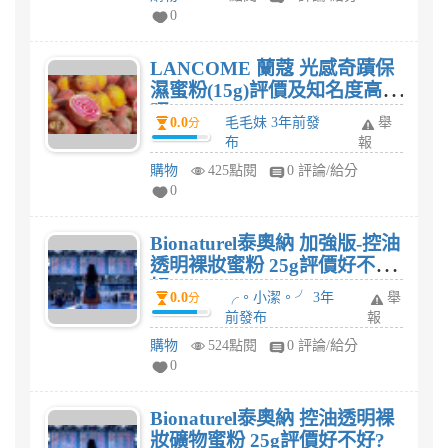
0
LANCOME 蘭蔻 光感奇蹟保
濕蜜粉(15g)評價及知名度高
嗎?
0.0
毛毛妹 3年前發
舉
分
布
報
購物
425點閱
0 評論/給分
0
Bionaturel泰奧納 加強版-控油
透明裸妝蜜粉 25g評價好不
好?
0.0
╭。小潔。╯ 3年
舉
分
前發布
報
購物
524點閱
0 評論/給分
0
Bionaturel泰奧納 控油透明裸
妝礦物蜜粉 25g評價好不好?