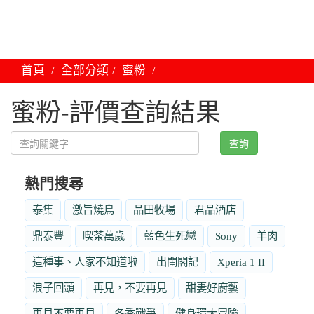
首頁
全部分類
蜜粉
蜜粉-評價查詢結果
查詢
熱門搜尋
泰集
激旨燒鳥
品田牧場
君品酒店
鼎泰豐
喫茶萬歲
藍色生死戀
Sony
羊肉
這種事、人家不知道啦
出閨閣記
Xperia 1 II
浪子回頭
再見，不要再見
甜妻好廚藝
再見不要再見
冬季戰爭
健身環大冒險