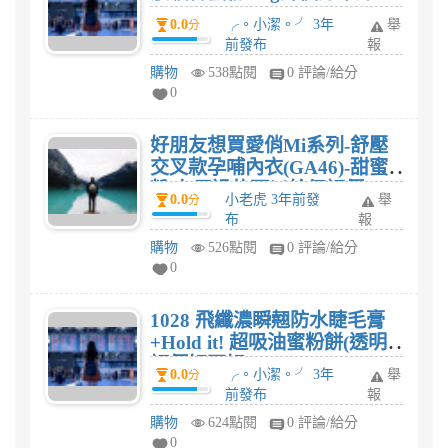
0.0
╭。小潔。╯ 3年
舉
分
前發布
報
購物
538點閱
0 評論/給分
0
好朋友想買愛俏Mi系列-舒壓
交叉款孕哺內衣(GA46)-甜蜜
粉 有用過的可以給個評價
0.0
小老虎 3年前發
舉
分
嗎?
布
報
購物
526點閱
0 評論/給分
0
1028 飛纖濃瞬翹防水睫毛膏
+Hold it! 超吸油蜜粉餅(透明)
評價好不好?
0.0
╭。小潔。╯ 3年
舉
分
前發布
報
購物
624點閱
0 評論/給分
0