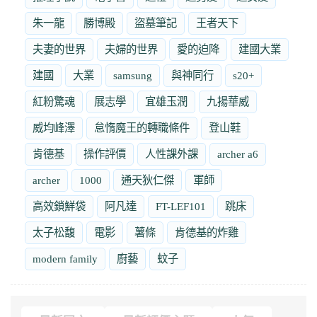
朱一龍
勝博殿
盜墓筆記
王者天下
夫妻的世界
夫婦的世界
愛的迫降
建國大業
建國
大業
samsung
與神同行
s20+
紅粉驚魂
展志學
宜雄玉潤
九揚華威
威均峰澤
怠惰魔王的轉職條件
登山鞋
肯德基
操作評價
人性課外課
archer a6
archer
1000
通天狄仁傑
軍師
高效鎖鮮袋
阿凡達
FT-LEF101
跳床
太子松馥
電影
薯條
肯德基的炸雞
modern family
廚藝
蚊子