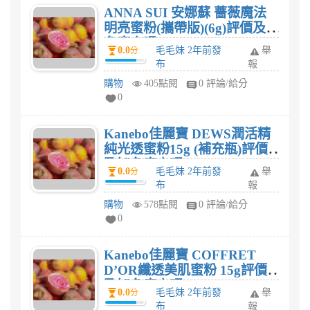
ANNA SUI 安娜蘇 薔薇魔法
明亮蜜粉(攜帶版)(6g)評價及知
名度高嗎?
0.0
毛毛妹 2年前發
舉
分
布
報
購物
405點閱
0 評論/給分
0
Kanebo佳麗寶 DEWS潤活精
純光透蜜粉15g (補充瓶)評價
及知名度高嗎?
0.0
毛毛妹 2年前發
舉
分
布
報
購物
578點閱
0 評論/給分
0
Kanebo佳麗寶 COFFRET
D’OR纖透美肌蜜粉 15g評價
及知名度高嗎?
0.0
毛毛妹 2年前發
舉
分
布
報