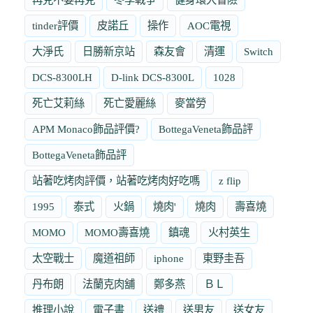
tinder評價
皮諾丘
操作
AOC電視
大淨氏
日勝新京站
森友會
清運
Switch
DCS-8300LH
D-link DCS-8300L
1028
死亡艾莉絲
死亡愛麗絲
麥當勞
APM Monaco飾品評價?
BottegaVeneta飾品評
BottegaVeneta飾品評
站著吃烤肉評價，站著吃烤肉好吃嗎
z flip
1995
泰式
火鍋
燒肉'
燒肉
壽喜燒
MOMO
MOMO壽喜燒
鎮魂
火村英生
太空戰士
魔道祖師
iphone
東野圭吾
丹布朗
法蘭克肉舖
鄭多燕
ＢＬ
推理小說
電子書
送禮
送男友
送女友