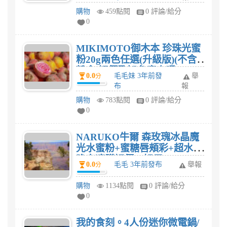
購物
459點閱
0 評論/給分
0
MIKIMOTO御木本 珍珠光蜜
粉20g兩色任選(升級版)(不含
粉盒)評價及知名度高嗎?
0.0
毛毛妹 3年前發
舉
分
布
報
購物
783點閱
0 評論/給分
0
NARUKO牛爾 森玫瑰冰晶魔
光水蜜粉+蜜糖唇頰彩+超水感
晚安凍膜評價、好用?
0.0
毛毛 3年前發布
舉報
分
購物
1134點閱
0 評論/給分
0
我的食刻。4人份迷你微電鍋/