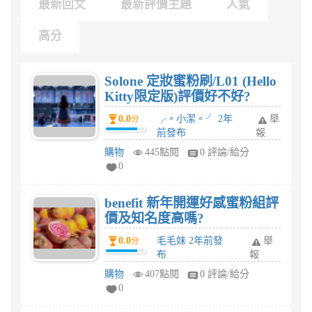
最新回文
最新評價主題
人氣
高分
Solone 定妝蜜粉刷/L01 (Hello
Kitty限定版)評價好不好?
0.0
╭。小潔。╯ 2年
舉
分
前發布
報
購物
445點閱
0 評論/給分
0
benefit 新年開運好感蜜粉組評
價及知名度高嗎?
0.0
毛毛妹 2年前發
舉
分
布
報
購物
407點閱
0 評論/給分
0