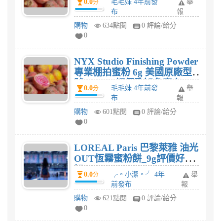
0.0
毛毛妹 4年前發
舉
分
嗎?
布
報
購物
634點閱
0 評論/給分
0
NYX Studio Finishing Powder
專業棚拍蜜粉 6g 美國原廠型
號 SFP01 評價及知名度高
0.0
毛毛妹 4年前發
舉
分
嗎?
布
報
購物
601點閱
0 評論/給分
0
LOREAL Paris 巴黎萊雅 油光
OUT恆霧蜜粉餅_9g評價好不
好?
0.0
╭。小潔。╯ 4年
舉
分
前發布
報
購物
621點閱
0 評論/給分
0